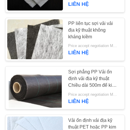
THAM
LIÊN HỆ
QUAN
NHÀ
PP liên tục sợi vải vải
MÁY
địa kỹ thuật không
kháng kiềm
Price accept negotiation MOQ:100m2
KIỂM
LIÊN HỆ
SOÁT
CHẤT
Sợi phẳng PP Vải ổn
LƯỢNG
định vải địa kỹ thuật
Chiều dài 500m để kiểm
soát lũ
Price accept negotiation MOQ:100m2
LIÊN
LIÊN HỆ
HỆ
CHÚNG
Vải ổn định vải địa kỹ
TÔI
thuật PET hoặc PP kim