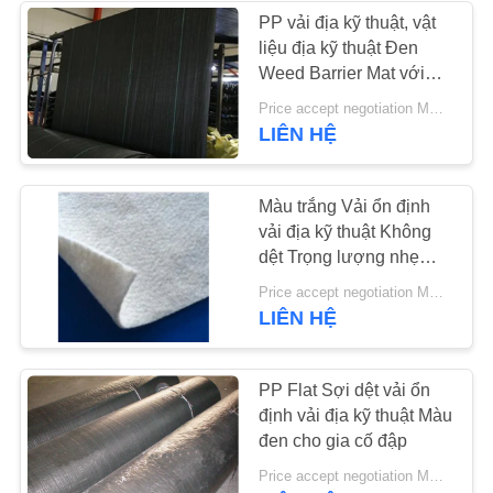
PRIVACY
PP vải địa kỹ thuật, vật
liệu địa kỹ thuật Đen
POLICY
Weed Barrier Mat với
điều trị UV
Price accept negotiation MOQ:100Sq.mt
LIÊN HỆ
Màu trắng Vải ổn định
vải địa kỹ thuật Không
dệt Trọng lượng nhẹ
Kháng UV
Price accept negotiation MOQ:5 giờ chiều
LIÊN HỆ
PP Flat Sợi dệt vải ổn
định vải địa kỹ thuật Màu
đen cho gia cố đập
Price accept negotiation MOQ:5 giờ chiều