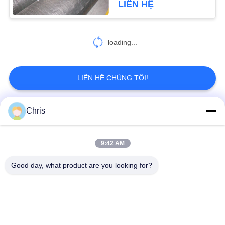
LIÊN HỆ
loading...
LIÊN HỆ CHÚNG TÔI!
Chris
Danh mục phổ biến
Tất cả
các
9:42 AM
vật liệu không dệt
Vòng lăn công nghiệp
Good day, what product are you looking for?
Tấm màn hình
Vành đai công nghiệp
polyurethane
Chăn cách nhiệt