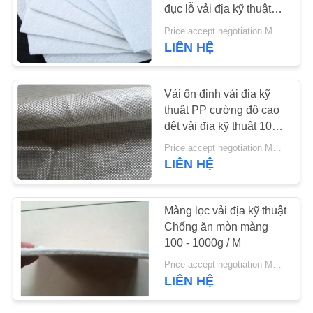
đục lỗ vải địa kỹ thuật
trắng chống lão hóa
TIN
Price accept negotiation MOQ:1sqm
LIÊN HỆ
TỨC
Vải ổn định vải địa kỹ
YÊU
thuật PP cường độ cao
CẦU
dệt vải địa kỹ thuật 100-
-800g / M2
BÁO
Price accept negotiation MOQ:5000 mét vuông
LIÊN HỆ
GIÁ
SƠ
Màng lọc vải địa kỹ thuật
Chống ăn mòn màng
ĐỒ
100 - 1000g / M
TRANG
Price accept negotiation MOQ:1000 Sq.mt
WEB
LIÊN HỆ