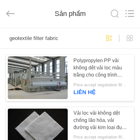
-
2026
HUATAO
LOVER
Sản phẩm
LTD.
All
Rights
Reserved.
TRANG
geotextile filter fabric
CHỦ
Polypropylen PP vải
CÁC
không dệt vải lọc màu
SẢN
trắng cho công trình
PHẨM
hàng hải
Price accept negotiation MOQ:100m2
LIÊN HỆ
VỀ
CHÚNG
Vải lọc vải không dệt
chống lão hóa, vải
TÔI
đường vải kim loại đục
lỗ
Price accept negotiation MOQ:1sqm