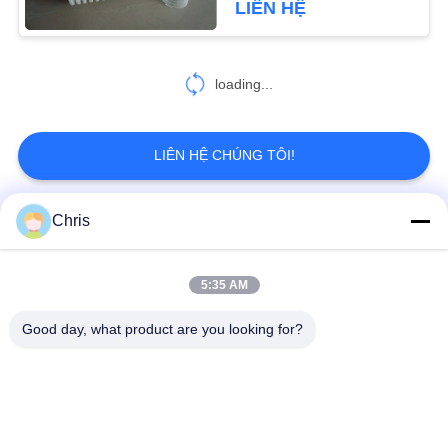
LIÊN HỆ
loading...
LIÊN HỆ CHÚNG TÔI!
Chris
Danh mục phổ biến
Tất cả
các
5:35 AM
vật liệu không dệt
Vòng lăn công nghiệp
Good day, what product are you looking for?
Tấm màn hình
Vành đai công nghiệp
polyurethane
Chăn cách nhiệt