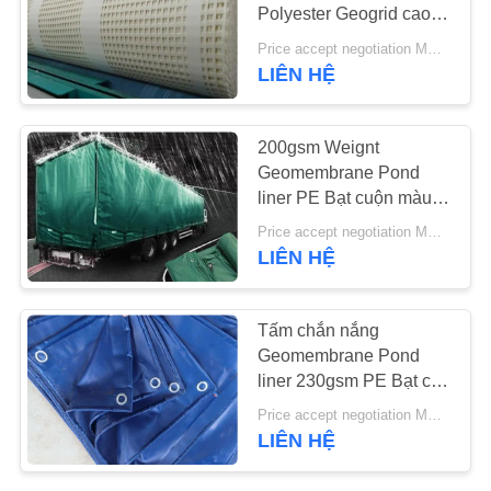
Polyester Geogrid cao
cho mỏ than
TIN
Price accept negotiation MOQ:1000Sq.mt
LIÊN HỆ
TỨC
200gsm Weignt
YÊU
Geomembrane Pond
CẦU
liner PE Bạt cuộn màu
xanh lá cây cho bìa xe
BÁO
Price accept negotiation MOQ:1000m2.
tải
LIÊN HỆ
GIÁ
SƠ
Tấm chắn nắng
Geomembrane Pond
ĐỒ
liner 230gsm PE Bạt che
TRANG
màu xanh
Price accept negotiation MOQ:1000m2.
WEB
LIÊN HỆ