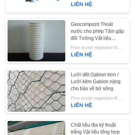
THAM
LIÊN HỆ
QUAN
NHÀ
Geocompozit Thoát
MÁY
nước cho phép Tấm gấp
đôi Tường Vật liệu
HDPE Màu trắng
Price accept negotiation MOQ:100m
KIỂM
LIÊN HỆ
SOÁT
CHẤT
Lưới dệt Gabion trơn /
LƯỢNG
Lưới kẽm Gabion nặng
cho bảo vệ bờ sông
Price accept negotiation MOQ:1X20'GP
LIÊN
LIÊN HỆ
HỆ
CHÚNG
Chất liệu địa kỹ thuật
TÔI
trắng Vật liệu tổng hợp