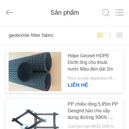
-
2026
HUATAO
LOVER
Sản phẩm
LTD.
All
Rights
Reserved.
TRANG
geotextile filter fabric
CHỦ
Hdpe Geonet HDPE
CÁC
Dicth ống cho thoát
SẢN
nước Màu đen dài 2m
PHẨM
Price accept negotiation MOQ:100m
LIÊN HỆ
VỀ
CHÚNG
PP chiều rộng 5,95m PP
Geogrid hàn cho xây
TÔI
dựng đường 30KN -
30KN
1usd per sqm MOQ:1000 mét vuông