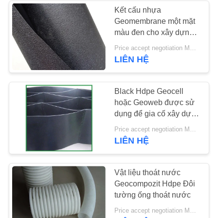
PRIVACY
Kết cấu nhựa
Geomembrane một mặt
POLICY
màu đen cho xây dựng
Cofferdam
Price accept negotiation MOQ:5000Sq.mt
LIÊN HỆ
Black Hdpe Geocell
hoặc Geoweb được sử
dụng để gia cố xây dựng
dốc
Price accept negotiation MOQ:6 tấn
LIÊN HỆ
Vật liệu thoát nước
Geocompozit Hdpe Đôi
tường ống thoát nước
Price accept negotiation MOQ:10000m2