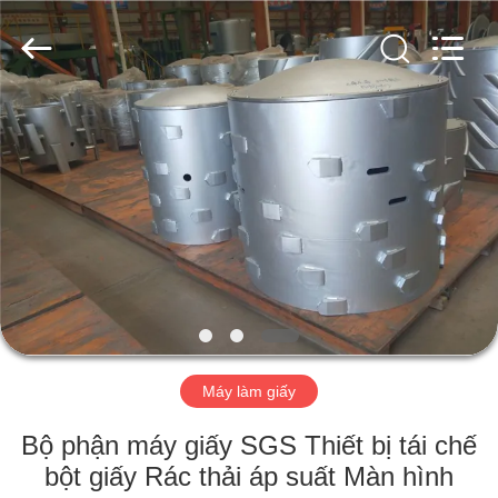
-
2026
HUATAO
LOVER
LTD.
All
Rights
Reserved.
TRANG
CHỦ
CÁC
SẢN
PHẨM
VỀ
Máy làm giấy
CHÚNG
TÔI
Bộ phận máy giấy SGS Thiết bị tái chế
bột giấy Rác thải áp suất Màn hình