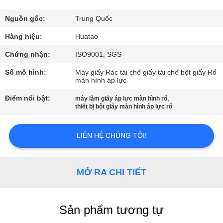
THAM
QUAN
Nguồn gốc:
Trung Quốc
NHÀ
Hàng hiệu:
Huatao
MÁY
Chứng nhận:
ISO9001, SGS
Số mô hình:
Máy giấy Rác tái chế giấy tái chế bột giấy Rổ
màn hình áp lực
KIỂM
Điểm nổi bật:
,
SOÁT
máy làm giấy áp lực màn hình rổ
thiết bị bột giấy màn hình áp lực rổ
CHẤT
LƯỢNG
LIÊN HỆ CHÚNG TÔI!
LIÊN
MỞ RA CHI TIẾT
HỆ
CHÚNG
Sản phẩm tương tự
TÔI