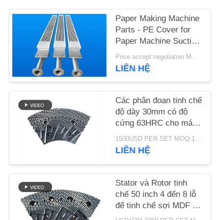
Paper Making Machine
TIN
Parts - PE Cover for
TỨC
Paper Machine Suction
Box
Price accept negotiation MOQ:1 tập
YÊU
LIÊN HỆ
CẦU
BÁO
Các phân đoạn tinh chế
độ dày 30mm có độ
GIÁ
cứng 63HRC cho máy
khử rung của bộ tinh
1500USD PER SET MOQ:1 bộ
chế MDF/HDF
SƠ
LIÊN HỆ
ĐỒ
TRANG
Stator và Rotor tinh
chế 50 inch 4 đến 8 lỗ
WEB
để tinh chế sợi MDF và
nâng cao năng lực sản