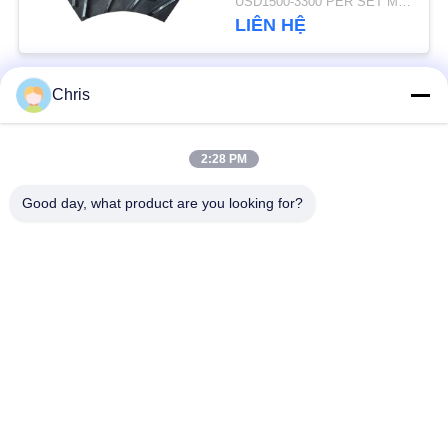
USD1500-3300 PER SET MOQ:1 bộ
PRIVACY
xuất
LIÊN HỆ
POLICY
Chris
Danh mục phổ biến
Tất cả
các
2:28 PM
vật liệu không dệt
Vòng lăn công nghiệp
Good day, what product are you looking for?
Tấm màn hình
Vành đai công nghiệp
polyurethane
Chăn cách nhiệt
Bộ lọc công nghiệp
Airgel
Máy bơm ly tâm
Vải nỉ công nghiệp
công nghiệp