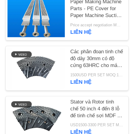
Paper Making Machine
Parts - PE Cover for
TIN
Paper Machine Suction
Box
TỨC
Price accept negotiation MOQ:1 tập
LIÊN HỆ
YÊU
CẦU
Các phân đoạn tinh chế
độ dày 30mm có độ
BÁO
cứng 63HRC cho máy
GIÁ
khử rung của bộ tinh
1500USD PER SET MOQ:1 bộ
chế MDF/HDF
LIÊN HỆ
SƠ
ĐỒ
Stator và Rotor tinh
chế 50 inch 4 đến 8 lỗ
TRANG
để tinh chế sợi MDF và
WEB
nâng cao năng lực sản
USD1500-3300 PER SET MOQ:1 bộ
xuất
LIÊN HỆ