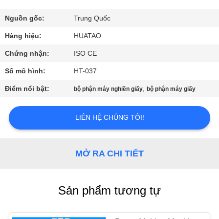
THAM
QUAN
Nguồn gốc:
Trung Quốc
NHÀ
Hàng hiệu:
HUATAO
MÁY
Chứng nhận:
ISO CE
Số mô hình:
HT-037
KIỂM
Điểm nổi bật:
,
bộ phận máy nghiền giấy
bộ phận máy giấy
SOÁT
CHẤT
LIÊN HỆ CHÚNG TÔI!
LƯỢNG
MỞ RA CHI TIẾT
LIÊN
HỆ
Sản phẩm tương tự
CHÚNG
TÔI