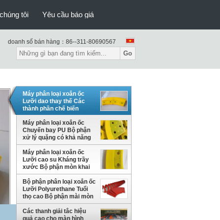
chúng tôi
Yêu cầu báo giá
doanh số bán hàng：
86--311-80690567
Go
Máy phân loại xoắn ốc
Lưỡi dao thay thế Các
thành phần chế biến
khoáng chất hạng nặng
Máy phân loại xoắn ốc
Chuyến bay PU Bộ phận
xử lý quặng có khả năng
chống mài mòn cao
Máy phân loại xoắn ốc
Lưỡi cao su Kháng trầy
xước Bộ phận mòn khai
thác mỏ
Bộ phận phân loại xoắn ốc
Lưỡi Polyurethane Tuổi
thọ cao Bộ phận mài mòn
khoáng chất
Các thanh giải tắc hiệu
quả cao cho màn hình