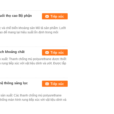
uổi thọ cao Bộ phận
Tiếp xúc
 ốc và chế biến khoáng sản Mô tả sản phẩm: Lưỡi
ạo để mang lại hiệu suất ổn định trong môi
ách khoáng chất
Tiếp xúc
n xuất: Thanh chống mù polyurethane được thiết
 rung tiếp xúc với vật liệu dính và ướt. Được lắp
hệ thống sàng lọc
Tiếp xúc
ả sản xuất: Các thanh chống mù polyurethane
thống màn hình rung tiếp xúc với vật liệu dính và