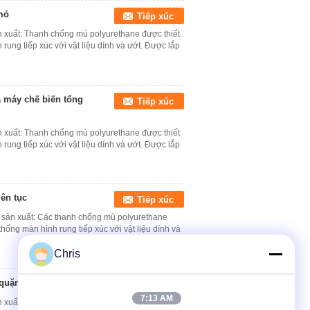
mỏ
Tiếp xúc
n xuất: Thanh chống mù polyurethane được thiết
 rung tiếp xúc với vật liệu dính và ướt. Được lắp
à máy chế biến tổng
Tiếp xúc
n xuất: Thanh chống mù polyurethane được thiết
 rung tiếp xúc với vật liệu dính và ướt. Được lắp
ên tục
Tiếp xúc
ả sản xuất: Các thanh chống mù polyurethane
thống màn hình rung tiếp xúc với vật liệu dính và
Chris
 quặng
Tiếp xúc
7:13 AM
n xuất: Thanh chống mù polyurethane được thiết