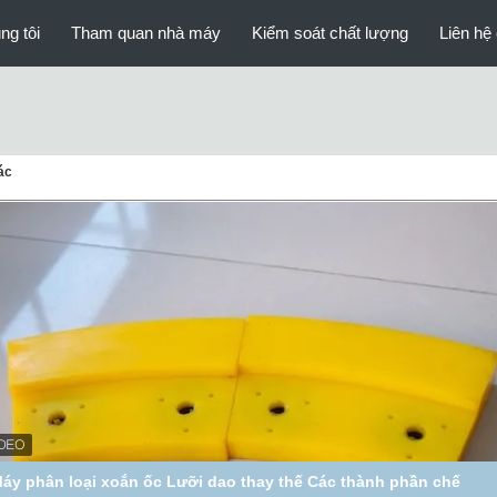
ng tôi
Tham quan nhà máy
Kiểm soát chất lượng
Liên hệ 
ác
áy phân loại xoắn ốc Chuyến bay PU Bộ phận xử lý quặng có