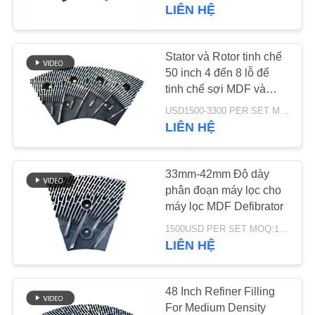
THAM
MDF/HDF
LIÊN HỆ
QUAN
NHÀ
Stator và Rotor tinh chế
763
MÁY
50 inch 4 đến 8 lỗ để
Tấm màn hình
tinh chế sợi MDF và
nâng cao năng lực sản
polyurethane
USD1500-3300 PER SET MOQ:1 bộ
KIỂM
xuất
LIÊN HỆ
SOÁT
CHẤT
33mm-42mm Độ dày
LƯỢNG
phân đoạn máy lọc cho
máy lọc MDF Defibrator
75
1500USD PER SET MOQ:1 bộ
LIÊN
Vành đai công
LIÊN HỆ
HỆ
nghiệp
CHÚNG
48 Inch Refiner Filling
TÔI
For Medium Density