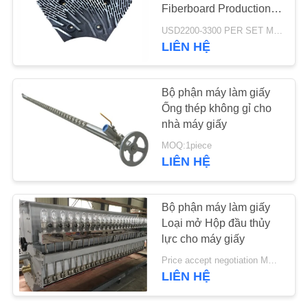
Fiberboard Production
Refiner (Đồ lọc để sản
TIN
USD2200-3300 PER SET MOQ:1 bộ
xuất ván sợi mật độ
LIÊN HỆ
78
TỨC
trung bình)
Chăn cách nhiệt
Bộ phận máy làm giấy
YÊU
Airgel
Ống thép không gỉ cho
CẦU
nhà máy giấy
BÁO
MOQ:1piece
LIÊN HỆ
GIÁ
80
SƠ
Bộ phận máy làm giấy
Loại mở Hộp đầu thủy
ĐỒ
Bộ lọc công nghiệp
lực cho máy giấy
TRANG
Price accept negotiation MOQ:1 tập
WEB
LIÊN HỆ