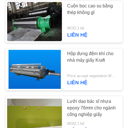
PRIVACY
Cuộn bọc cao su bằng
thép không gỉ
POLICY
37
Máy bơm ly tâm
MOQ:1 bộ
LIÊN HỆ
công nghiệp
Hộp đựng đệm khí cho
nhà máy giấy Kraft
141
Price accept negotiation MOQ:1 tập
LIÊN HỆ
Vải nỉ công nghiệp
Lưỡi dao bác sĩ nhựa
epoxy 76mm cho ngành
công nghiệp giấy
MOQ:1 bộ