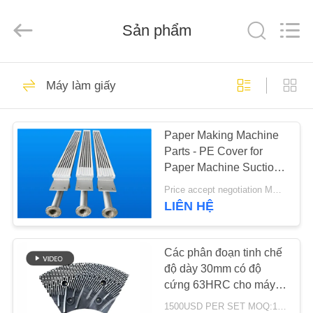
-
2026
HUATAO
LOVER
Sản phẩm
LTD.
All
Rights
Reserved.
TRANG
51
Máy làm giấy
CHỦ
vật liệu không dệt
Paper Making Machine
CÁC
Parts - PE Cover for
SẢN
Paper Machine Suction
PHẨM
Box
Price accept negotiation MOQ:1 tập
LIÊN HỆ
369
VỀ
Vòng lăn công
CHÚNG
Các phân đoạn tinh chế
độ dày 30mm có độ
TÔI
nghiệp
cứng 63HRC cho máy
khử rung của bộ tinh chế
1500USD PER SET MOQ:1 bộ