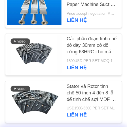
Paper Machine Suction
Box
TIN
Price accept negotiation MOQ:1 tập
LIÊN HỆ
TỨC
Các phân đoạn tinh chế
YÊU
độ dày 30mm có độ
CẦU
cứng 63HRC cho máy
BÁO
khử rung của bộ tinh
1500USD PER SET MOQ:1 bộ
chế MDF/HDF
GIÁ
LIÊN HỆ
SƠ
Stator và Rotor tinh
chế 50 inch 4 đến 8 lỗ
ĐỒ
để tinh chế sợi MDF và
TRANG
nâng cao năng lực sản
USD1500-3300 PER SET MOQ:1 bộ
xuất
WEB
LIÊN HỆ