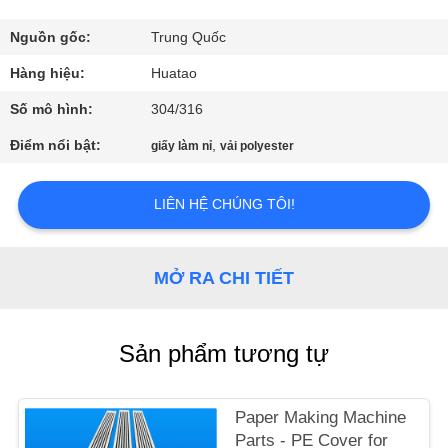
THAM
QUAN
Nguồn gốc:
Trung Quốc
NHÀ
Hàng hiệu:
Huatao
MÁY
Số mô hình:
304/316
Điểm nổi bật:
,
giấy làm nỉ
vải polyester
KIỂM
SOÁT
LIÊN HỆ CHÚNG TÔI!
CHẤT
LƯỢNG
MỞ RA CHI TIẾT
LIÊN
Sản phẩm tương tự
HỆ
CHÚNG
Paper Making Machine
TÔI
Parts - PE Cover for