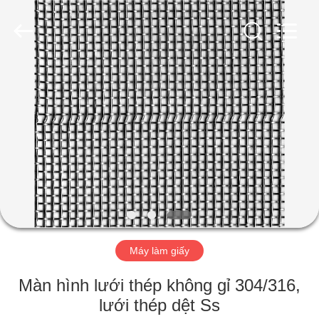
-
2026
HUATAO
LOVER
LTD.
All
Rights
Reserved.
TRANG
CHỦ
CÁC
SẢN
PHẨM
VỀ
Máy làm giấy
CHÚNG
TÔI
Màn hình lưới thép không gỉ 304/316,
lưới thép dệt Ss