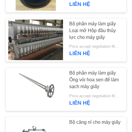
THAM
LIÊN HỆ
QUAN
NHÀ
Bộ phận máy làm giấy
MÁY
Loại mở Hộp đầu thủy
lực cho máy giấy
Price accept negotiation MOQ:1 tập
KIỂM
LIÊN HỆ
SOÁT
CHẤT
Bộ phận máy làm giấy
LƯỢNG
Ống vòi hoa sen để làm
sạch máy giấy
Price accept negotiation MOQ:1piece
LIÊN
LIÊN HỆ
HỆ
CHÚNG
Bộ căng nỉ cho máy giấy
TÔI