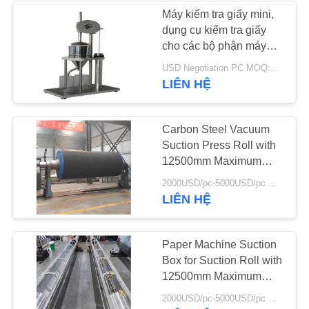
PRIVACY
Máy kiểm tra giấy mini,
dụng cụ kiểm tra giấy
POLICY
cho các bộ phận máy
nghiền giấy
USD Negotiation PC MOQ:1 cái
LIÊN HỆ
Carbon Steel Vacuum
Suction Press Roll with
12500mm Maximum
Face Length and
2000USD/pc-5000USD/pc MOQ:1 cái
2000m/min Maximum
LIÊN HỆ
Speed for Paper
Machines
Paper Machine Suction
Box for Suction Roll with
12500mm Maximum
Face Length 2000m/min
2000USD/pc-5000USD/pc MOQ:1 cái
Speed and CNC