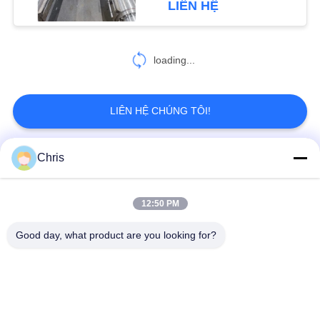
LIÊN HỆ
Machining
loading...
LIÊN HỆ CHÚNG TÔI!
Chris
Danh mục phổ biến
Tất cả
các
12:50 PM
vật liệu không dệt
Vòng lăn công nghiệp
Good day, what product are you looking for?
Tấm màn hình
Vành đai công nghiệp
polyurethane
Chăn cách nhiệt