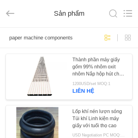
-
2026
HUATAO
LOVER
Sản phẩm
LTD.
All
Rights
Reserved.
TRANG
paper machine components
CHỦ
Thành phần máy giấy
CÁC
gốm 99% nhôm oxit
SẢN
nhôm Nắp hộp hút chân
PHẨM
không
1200USD/set MOQ:1
LIÊN HỆ
VỀ
CHÚNG
Lốp khí nén lượn sóng
Túi khí Linh kiện máy
TÔI
giấy với tuổi thọ cao
USD Negotiation PC MOQ:1 cái