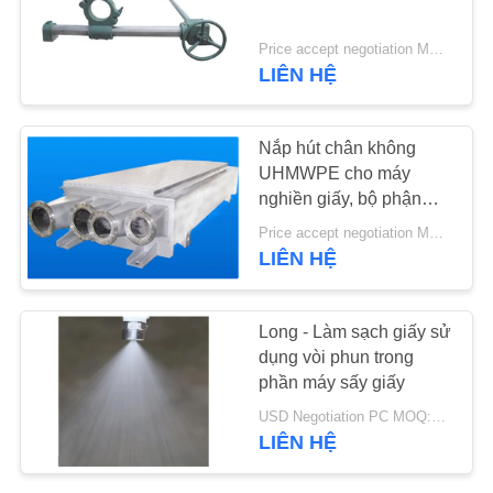
TIN
Price accept negotiation MOQ:1bộ
LIÊN HỆ
TỨC
Nắp hút chân không
YÊU
UHMWPE cho máy
CẦU
nghiền giấy, bộ phận
máy giấy
BÁO
Price accept negotiation MOQ:1 tập
LIÊN HỆ
GIÁ
SƠ
Long - Làm sạch giấy sử
dụng vòi phun trong
ĐỒ
phần máy sấy giấy
TRANG
USD Negotiation PC MOQ:1 cái
WEB
LIÊN HỆ