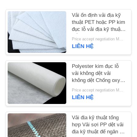
TIN
Vải ổn định vải địa kỹ
thuật PET hoặc PP kim
TỨC
đục lỗ vải địa kỹ thuật
trắng chống lão hóa
Price accept negotiation MOQ:1sqm
YÊU
LIÊN HỆ
CẦU
BÁO
Polyester kim đục lỗ
GIÁ
vải không dệt vải
không dệt Chống oxy
hóa
Price accept negotiation MOQ:100m2
SƠ
LIÊN HỆ
ĐỒ
TRANG
Vải địa kỹ thuật tổng
WEB
hợp Vải sợi PP dệt vải
địa kỹ thuật để ngăn cỏ