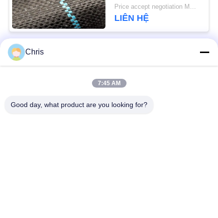
mọc
PRIVACY
Price accept negotiation MOQ:1000 m2
LIÊN HỆ
POLICY
Chris
Danh mục phổ biến
Tất cả
các
7:45 AM
vật liệu không dệt
Vòng lăn công nghiệp
Good day, what product are you looking for?
Tấm màn hình
Vành đai công nghiệp
polyurethane
Chăn cách nhiệt
Bộ lọc công nghiệp
Airgel
Máy bơm ly tâm
Vải nỉ công nghiệp
công nghiệp