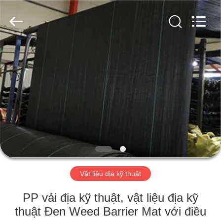
-
2026
HUATAO
LOVER
LTD.
All
Rights
Reserved.
TRANG
CHỦ
CÁC
SẢN
PHẨM
VỀ
Vật liệu địa kỹ thuật
CHÚNG
TÔI
PP vải địa kỹ thuật, vật liệu địa kỹ
thuật Đen Weed Barrier Mat với điều