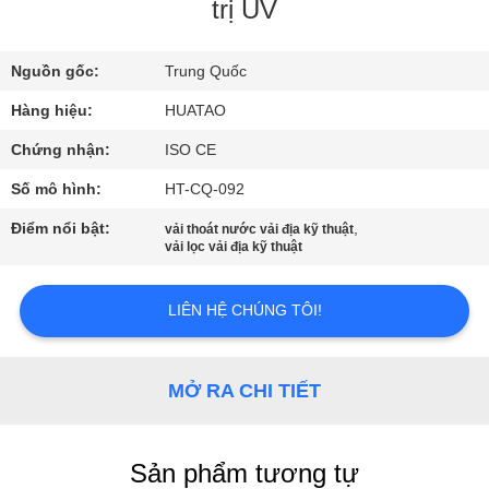
THAM
trị UV
QUAN
Nguồn gốc:
Trung Quốc
NHÀ
Hàng hiệu:
HUATAO
MÁY
Chứng nhận:
ISO CE
KIỂM
Số mô hình:
HT-CQ-092
SOÁT
Điểm nổi bật:
,
vải thoát nước vải địa kỹ thuật
vải lọc vải địa kỹ thuật
CHẤT
LƯỢNG
LIÊN HỆ CHÚNG TÔI!
LIÊN
MỞ RA CHI TIẾT
HỆ
CHÚNG
TÔI
Sản phẩm tương tự