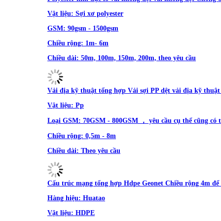
Vật liệu:
Sợi xơ polyester
GSM:
90gsm - 1500gsm
Chiều rộng:
1m- 6m
Chiều dài:
50m, 100m, 150m, 200m, theo yêu cầu
Vải địa kỹ thuật tổng hợp Vải sợi PP dệt vải địa kỹ thuậ
Vật liệu:
Pp
Loại GSM:
70GSM - 800GSM ， yêu cầu cụ thể cũng có t
Chiều rộng:
0,5m - 8m
Chiều dài:
Theo yêu cầu
Cấu trúc mạng tổng hợp Hdpe Geonet Chiều rộng 4m để
Hàng hiệu:
Huatao
Vật liệu:
HDPE