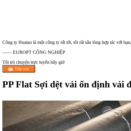
Công ty Huatao là một công ty rất tốt, tôi rất sẵn lòng hợp tác với 
—— EUROPT CÔNG NGHIỆP
Tôi trò chuyện trực tuyến bây giờ
PP Flat Sợi dệt vải ổn định vải