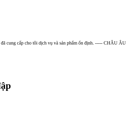
bạn đã cung cấp cho tôi dịch vụ và sản phẩm ổn định. ----- CHÂU ÂU
đập