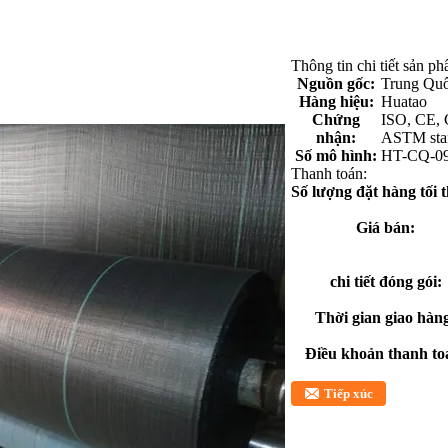
Thông tin chi tiết sản p
Nguồn gốc:
Trung Qu
Hàng hiệu:
Huatao
Chứng
ISO, CE, 
nhận:
ASTM sta
Số mô hình:
HT-CQ-0
Thanh toán:
Số lượng đặt hàng tối t
Giá bán:
chi tiết đóng gói:
Thời gian giao hàn
Điều khoản thanh to
Tiếp xúc