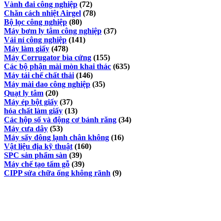
Vành đai công nghiệp
(72)
Chăn cách nhiệt Airgel
(78)
Bộ lọc công nghiệp
(80)
Máy bơm ly tâm công nghiệp
(37)
Vải nỉ công nghiệp
(141)
Máy làm giấy
(478)
Máy Corrugator bìa cứng
(155)
Các bộ phận mài mòn khai thác
(635)
Máy tái chế chất thải
(146)
Máy mài dao công nghiệp
(35)
Quạt ly tâm
(20)
Máy ép bột giấy
(37)
hóa chất làm giấy
(13)
Các hộp số và động cơ bánh răng
(34)
Máy cưa dây
(53)
Máy sấy đông lạnh chân không
(16)
Vật liệu địa kỹ thuật
(160)
SPC sản phẩm sàn
(39)
Máy chế tạo tấm gỗ
(39)
CIPP sửa chữa ống không rãnh
(9)