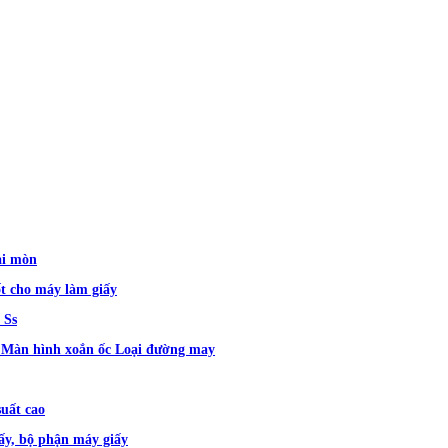
ài mòn
t cho máy làm giấy
 Ss
r Màn hình xoắn ốc Loại đường may
uất cao
y, bộ phận máy giấy