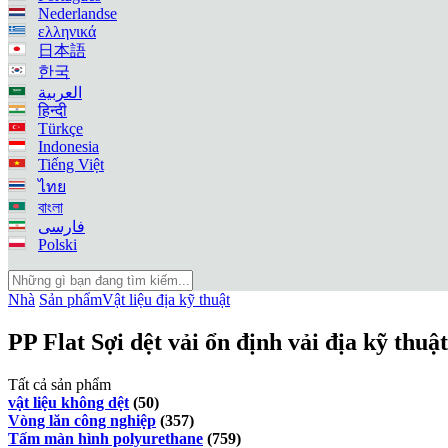
Nederlandse
ελληνικά
日本語
한국
العربية
हिन्दी
Türkçe
Indonesia
Tiếng Việt
ไทย
বাংলা
فارسی
Polski
Nhà
Sản phẩm
Vật liệu địa kỹ thuật
PP Flat Sợi dệt vải ổn định vải địa kỹ thu
Tất cả sản phẩm
vật liệu không dệt
(50)
Vòng lăn công nghiệp
(357)
Tấm màn hình polyurethane
(759)