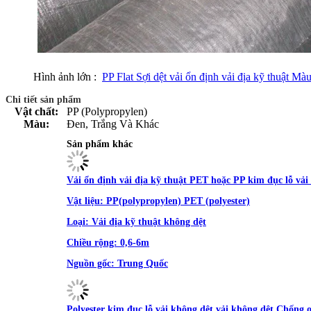
Hình ảnh lớn :
PP Flat Sợi dệt vải ổn định vải địa kỹ thuật Mà
Chi tiết sản phẩm
Vật chất:
PP (Polypropylen)
Màu:
Đen, Trắng Và Khác
Sản phẩm khác
Vải ổn định vải địa kỹ thuật PET hoặc PP kim đục lỗ vải 
Vật liệu:
PP(polypropylen) PET (polyester)
Loại:
Vải địa kỹ thuật không dệt
Chiều rộng:
0,6-6m
Nguồn gốc:
Trung Quốc
Polyester kim đục lỗ vải không dệt vải không dệt Chống 