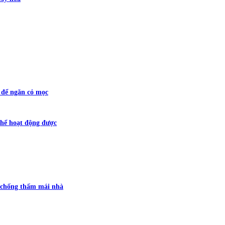
t để ngăn cỏ mọc
hể hoạt động được
 chống thấm mái nhà