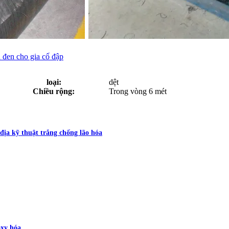
u đen cho gia cố đập
loại:
dệt
Chiều rộng:
Trong vòng 6 mét
địa kỹ thuật trắng chống lão hóa
oxy hóa