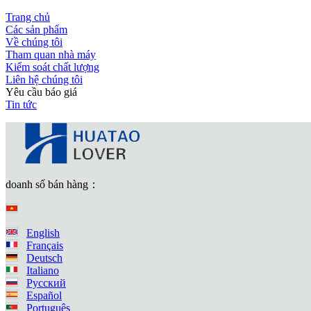
Trang chủ
Các sản phẩm
Về chúng tôi
Tham quan nhà máy
Kiểm soát chất lượng
Liên hệ chúng tôi
Yêu cầu báo giá
Tin tức
doanh số bán hàng：
English
Français
Deutsch
Italiano
Русский
Español
Português