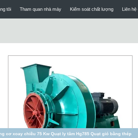
ng tôi
Tham quan nhà máy
Kiểm soát chất lượng
Liên hệ 
ật liệu Thông gió Quạt ly tâm bằng thép không gỉ với Máy hút