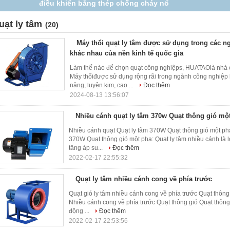
bụi lốc xoáy
uạt ly tâm
(20)
Máy thổi quạt ly tâm được sử dụng trong các 
khác nhau của nền kinh tế quốc gia
Làm thế nào để chọn quạt công nghiệps, HUATAOlà nhà
Máy thổiđược sử dụng rộng rãi trong ngành công nghiệp 
năng, luyện kim, cao ...
Đọc thêm
2024-08-13 13:56:07
Nhiều cánh quạt ly tâm 370w Quạt thông gió mộ
Nhiều cánh quạt Quạt ly tâm 370W Quạt thông gió một pha
370W Quạt thông gió một pha: Quạt ly tâm nhiều cánh là
tăng áp su...
Đọc thêm
2022-02-17 22:55:32
Quạt ly tâm nhiều cánh cong về phía trước
Quạt gió ly tâm nhiều cánh cong về phía trước Quạt thông
Nhiều cánh cong về phía trước Quạt thông gió Quạt thông 
động ...
Đọc thêm
2022-02-17 22:53:56