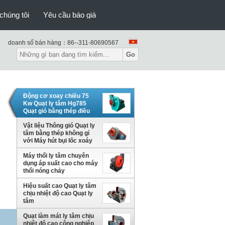
chúng tôi
Yêu cầu báo giá
doanh số bán hàng：
86--311-80690567
Go
Động cơ xoay chiều 75
Kw Quạt ly tâm Hg785
Quạt gió bằng thép điều
khiển bằng thép chống
cháy nổ
Vật liệu Thông gió Quạt ly
tâm bằng thép không gỉ
với Máy hút bụi lốc xoáy
Máy thổi ly tâm chuyên
dụng áp suất cao cho máy
thổi nóng chảy
Hiệu suất cao Quạt ly tâm
chịu nhiệt độ cao Quạt ly
tâm
Quạt làm mát ly tâm chịu
nhiệt độ cao công nghiệp