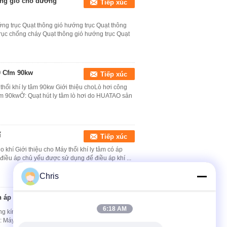
ông gió cho đường
Tiếp xúc
ng trục Quạt thông gió hướng trục Quạt thông
rục chống cháy Quạt thông gió hướng trục Quạt
0 Cfm 90kw
Tiếp xúc
thổi khí ly tâm 90kw Giới thiệu choLò hơi công
 tâm 90kwỞ: Quạt hút ly tâm lò hơi do HUATAO sản
í
Tiếp xúc
o khí Giới thiệu cho Máy thổi khí ly tâm có áp
m điều áp chủ yếu được sử dụng để điều áp khí ...
Chris
 áp suất
Tiếp xúc
6:18 AM
ng kín có áp suất Giới thiệu cho Quạt điều áp khí
: Máy thổi khí ly tâm điều áp chủ yếu được sử ...