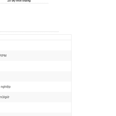
10 bộ mỗi tháng
0RPM
 nghiệp
m3/giờ