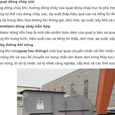
quạt dòng chảy xial
ng dòng chảy khí, hướng dòng chảy của quạt dòng chảy trục là phù hợ
ng lợi thế của dòng chảy cao, áp suất thấp,hiệu quả cao và tiếng ồn 
g rãi trong điều hòa không khí thông gió, làm mát, áp suất, sấy khô và 
Ventilator dòng chảy hỗn hợp
tilator dòng hỗn hợp là một sản phẩm toàn diện của quạt ly tâm và quạt
ng khí trung bình, hiệu suất cao và tiếng ồn thấp.,làm mát, áp suất, sấ
Máy thông khí nóng
ng khí nóng
quạt lưu thông
là một loại quạt chuyển nhiệt với khí nhiệ
 nóng khí và sau đó chuyển nó sang chất cần được làm nóng.Máy lưu 
ao nóng, lò xử lý nhiệt, xử lý nhiệt công nghiệp, sấy khô và các lĩnh vự