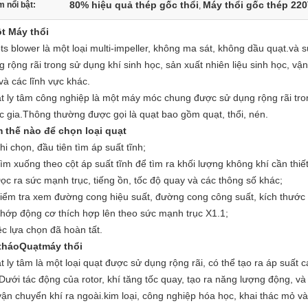
80% hiệu quả thép gốc thổi
Máy thổi gốc thép 22
 nổi bật:
,
ôt
Máy thổi
ts blower là một loại multi-impeller, không ma sát, không dầu quạt.và 
g rộng rãi trong sử dụng khí sinh học, sản xuất nhiên liệu sinh học, 
và các lĩnh vực khác.
t ly tâm công nghiệp là một máy móc chung được sử dụng rộng rãi tro
c gia.Thông thường được gọi là quạt bao gồm quạt, thổi, nén.
 thế nào để chọn loại quạt
hi chọn, đầu tiên tìm áp suất tĩnh;
Tìm xuống theo cột áp suất tĩnh để tìm ra khối lượng không khí cần thiết
Đọc ra sức mạnh trục, tiếng ồn, tốc độ quay và các thông số khác;
Kiểm tra xem đường cong hiệu suất, đường cong công suất, kích thước 
Khớp động cơ thích hợp lên theo sức mạnh trục X1.1;
ệc lựa chọn đã hoàn tất.
tháo
Quạt
máy thổi
t ly tâm là một loại quạt được sử dụng rộng rãi, có thể tạo ra áp suất 
.Dưới tác động của rotor, khí tăng tốc quay, tạo ra năng lượng động, v
vận chuyển khí ra ngoài.kim loại, công nghiệp hóa học, khai thác mỏ và