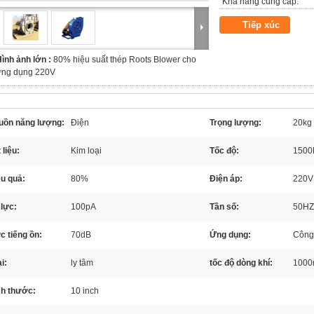
Khả năng cung cấp:
Tiếp xúc
ình ảnh lớn :
80% hiệu suất thép Roots Blower cho
ứng dụng 220V
uồn năng lượng:
Điện
Trọng lượng:
20kg
 liệu:
Kim loại
Tốc độ:
150
u quả:
80%
Điện áp:
220V
lực:
100pA
Tần số:
50HZ
 tiếng ồn:
70dB
Ứng dụng:
Công
i:
ly tâm
tốc độ dòng khí:
1000
ch thước:
10 inch