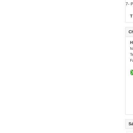
7- 
T
Ch
H
N
T
F
S