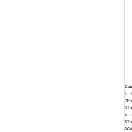
Các
1. 
2Ph
3Th
4. 
5Th
6Cá