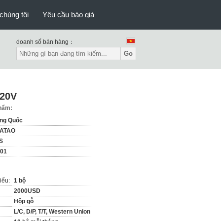
chúng tôi
Yêu cầu báo giá
doanh số bán hàng：
Go
220V
phẩm:
ung Quốc
ATAO
S
-01
iểu:
1 bộ
2000USD
Hộp gỗ
L/C, D/P, T/T, Western Union