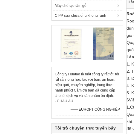
Làm
Máy chế tạo tấm gỗ
Ro
CIPP sửa chữa ống không rãnh
Roo
dụn
gió 
Quạ
quố
Làm
1. K
2. 
Công ty Huatao là một công ty rất tốt, tôi
3. 
rất sẵn lòng hợp tác với bạn, an toàn,
hiệu quả, chuyên nghiệp, trung thực,
4. 
hạnh phúc! Cảm ơn bạn đã cung cấp
5. 
cho tôi dịch vụ và sản phẩm ổn định. ----
6Vi
- CHÂU ÂU
1.
C
—— EUROPT CÔNG NGHIỆP
Quạ
khí
Tôi trò chuyện trực tuyến bây
để 