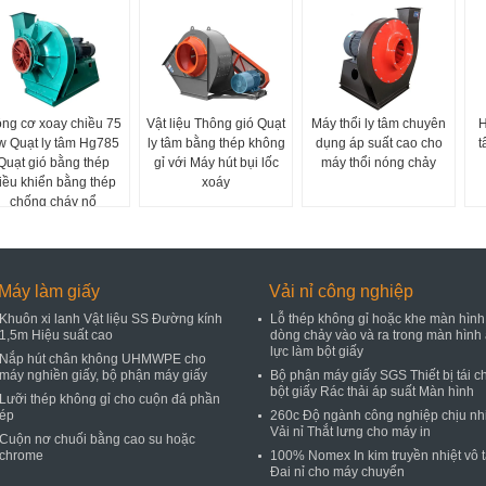
ng cơ xoay chiều 75
Vật liệu Thông gió Quạt
Máy thổi ly tâm chuyên
H
w Quạt ly tâm Hg785
ly tâm bằng thép không
dụng áp suất cao cho
t
Quạt gió bằng thép
gỉ với Máy hút bụi lốc
máy thổi nóng chảy
iều khiển bằng thép
xoáy
chống cháy nổ
Máy làm giấy
Vải nỉ công nghiệp
Khuôn xi lanh Vật liệu SS Đường kính
Lỗ thép không gỉ hoặc khe màn hình
1,5m Hiệu suất cao
dòng chảy vào và ra trong màn hình
lực làm bột giấy
Nắp hút chân không UHMWPE cho
máy nghiền giấy, bộ phận máy giấy
Bộ phận máy giấy SGS Thiết bị tái c
bột giấy Rác thải áp suất Màn hình
Lưỡi thép không gỉ cho cuộn đá phần
ép
260c Độ ngành công nghiệp chịu nh
Vải nỉ Thắt lưng cho máy in
Cuộn nơ chuối bằng cao su hoặc
chrome
100% Nomex In kim truyền nhiệt vô 
Đai nỉ cho máy chuyển