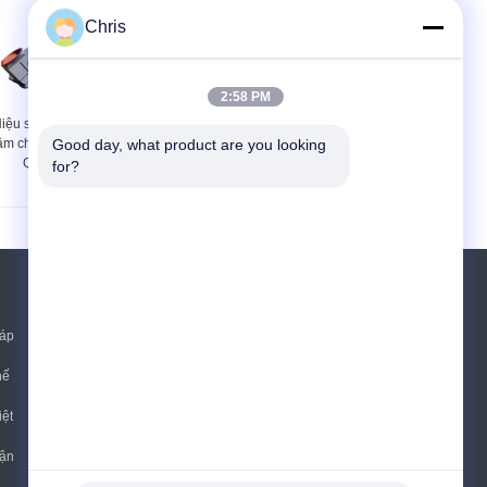
Chris
2:58 PM
iệu suất cao Quạt ly
Quạt làm mát ly tâm
âm chịu nhiệt độ cao
Good day, what product are you looking 
chịu nhiệt độ cao công
Quạt ly tâm
nghiệp chất lượng cao
for?
Yêu cầu báo giá
 áp
Gửi
hế
iệt
E-Mail
Sơ đồ trang web
|
tận
Trang di động