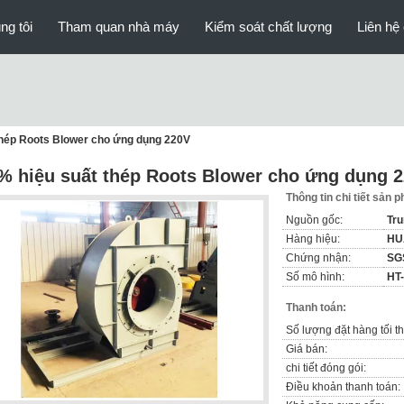
ng tôi
Tham quan nhà máy
Kiểm soát chất lượng
Liên hệ 
thép Roots Blower cho ứng dụng 220V
% hiệu suất thép Roots Blower cho ứng dụng 
Thông tin chi tiết sản 
Nguồn gốc:
Tr
Hàng hiệu:
HU
Chứng nhận:
SG
Số mô hình:
HT
Thanh toán:
Số lượng đặt hàng tối th
Giá bán:
chi tiết đóng gói:
Điều khoản thanh toán: