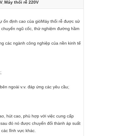
0V
Máy thổi rễ 220V
,
sự ổn định cao của gióMáy thổi rễ được sử
vận chuyển ngũ cốc, thử nghiệm đường hầm
ng các ngành công nghiệp của nền kinh tế
;
bên ngoài v.v. đáp ứng các yêu cầu;
cao, hút cao, phù hợp với việc cung cấp
à sau đó nó được chuyển đổi thành áp suất
 các lĩnh vực khác.