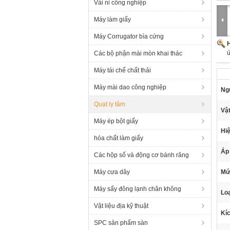
Vải nỉ công nghiệp
Máy làm giấy
Máy Corrugator bìa cứng
H
Các bộ phận mài mòn khai thác
Máy tái chế chất thải
Máy mài dao công nghiệp
Ng
Quạt ly tâm
Vật
Máy ép bột giấy
Hiệ
hóa chất làm giấy
Áp 
Các hộp số và động cơ bánh răng
Máy cưa dây
Mức
Máy sấy đông lạnh chân không
Loạ
Vật liệu địa kỹ thuật
Kí
SPC sản phẩm sàn