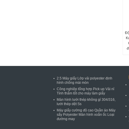
Độ
K
đ
2.5 Máy giấy Lớp vải polyester định
hình chống mài mòn
Công nghiệp tổng hợp Pick up Vải nỉ
Tính thấm tốt cho máy làm giấy
Màn hình lưới thép không gỉ 304/316,
lưới thép dệt Ss
Máy giấy cường độ cao Quần áo Máy
sấy Polyester Màn hình xoắn ốc Loại
đường may