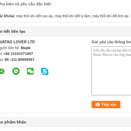
Phụ kiện và yêu cầu đặc biệt
,
,
ừ khóa:
máy thổi khí đốt cao áp
máy thổi khí đốt ly tâm
máy thổi khí đốt tích áp
i tiết liên lạc
UATAO LOVER LTD
Gửi yêu cầu thông tin
gười liên hệ:
Maple
el:
+86 15103371897
ax:
86--311-80690567
ản phẩm khác