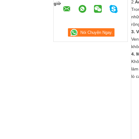
2.
A
giờ
Tro
nhữ
rộn
3. 
Ven
khô
4. 
Khô
làm
lò c