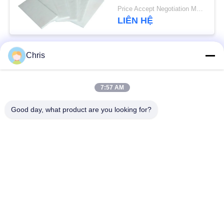
chống cháy
PRIVACY
Price Accept Negotiation MOQ:Một cuộn
LIÊN HỆ
POLICY
Chris
Danh mục phổ biến
Tất cả
các
7:57 AM
vật liệu không dệt
Vòng lăn công nghiệp
Good day, what product are you looking for?
Tấm màn hình
Vành đai công nghiệp
polyurethane
Chăn cách nhiệt
Bộ lọc công nghiệp
Airgel
Máy bơm ly tâm
Vải nỉ công nghiệp
công nghiệp