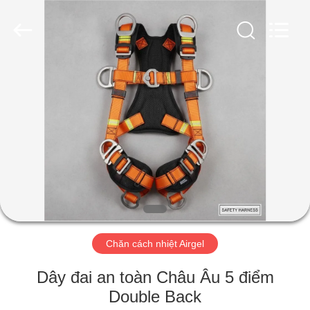
-
2026
HUATAO
LOVER
LTD.
All
Rights
Reserved.
TRANG
CHỦ
CÁC
SẢN
PHẨM
VỀ
Chăn cách nhiệt Airgel
CHÚNG
TÔI
Dây đai an toàn Châu Âu 5 điểm
Double Back