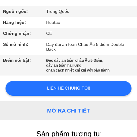
THAM
QUAN
Nguồn gốc:
Trung Quốc
NHÀ
Hàng hiệu:
Huatao
MÁY
Chứng nhận:
CE
Số mô hình:
Dây đai an toàn Châu Âu 5 điểm Double
Back
KIỂM
Điểm nổi bật:
,
SOÁT
Đeo dây an toàn châu Âu 5 điểm
,
dây an toàn hai lưng
CHẤT
chăn cách nhiệt khí khí với bảo hành
LƯỢNG
LIÊN HỆ CHÚNG TÔI!
LIÊN
HỆ
MỞ RA CHI TIẾT
CHÚNG
TÔI
Sản phẩm tương tự