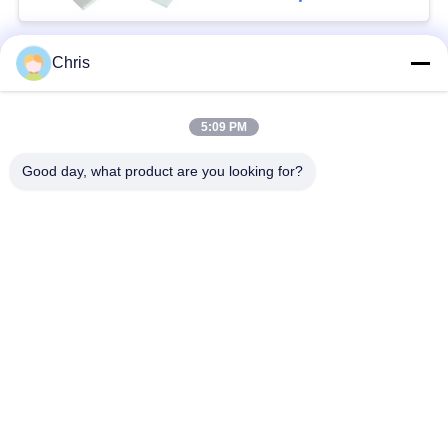
Chris
Danh mục phổ biến
Tất cả
các
5:09 PM
vật liệu không dệt
Vòng lăn công nghiệp
Good day, what product are you looking for?
Tấm màn hình
Vành đai công nghiệp
polyurethane
Chăn cách nhiệt
Bộ lọc công nghiệp
Airgel
Máy bơm ly tâm
Vải nỉ công nghiệp
công nghiệp