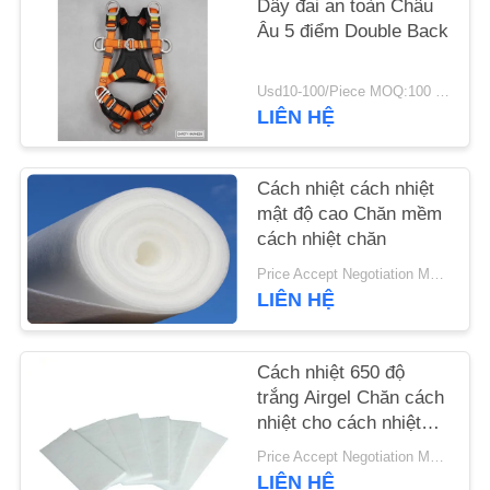
Dây đai an toàn Châu
Âu 5 điểm Double Back
TIN
TỨC
Usd10-100/Piece MOQ:100 cái
LIÊN HỆ
YÊU
CẦU
Cách nhiệt cách nhiệt
mật độ cao Chăn mềm
BÁO
cách nhiệt chăn
GIÁ
Price Accept Negotiation MOQ:Một cuộn
LIÊN HỆ
SITEMAP
Cách nhiệt 650 độ
PRIVACY
trắng Airgel Chăn cách
nhiệt cho cách nhiệt
POLICY
chống cháy
Price Accept Negotiation MOQ:Một cuộn
LIÊN HỆ