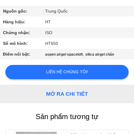
THAM
QUAN
Nguồn gốc:
Trung Quốc
NHÀ
Hàng hiệu:
HT
MÁY
Chứng nhận:
ISO
Số mô hình:
HT650
KIỂM
Điểm nổi bật:
,
aspen airgel spaceloft
silica airgel chăn
SOÁT
CHẤT
LIÊN HỆ CHÚNG TÔI!
LƯỢNG
MỞ RA CHI TIẾT
LIÊN
HỆ
Sản phẩm tương tự
CHÚNG
TÔI