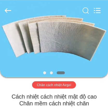
-
2026
HUATAO
LOVER
LTD.
All
Rights
Reserved.
TRANG
CHỦ
CÁC
SẢN
PHẨM
VỀ
Chăn cách nhiệt Airgel
CHÚNG
TÔI
Cách nhiệt cách nhiệt mật độ cao
Chăn mềm cách nhiệt chăn