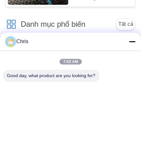
PRIVACY
POLICY
Danh mục phổ biến
Tất cả
các
Chris
vật liệu không dệt
Vòng lăn công nghiệp
7:02 AM
Tấm màn hình
Vành đai công nghiệp
polyurethane
Good day, what product are you looking for?
Chăn cách nhiệt
Bộ lọc công nghiệp
Airgel
Máy bơm ly tâm
Vải nỉ công nghiệp
công nghiệp