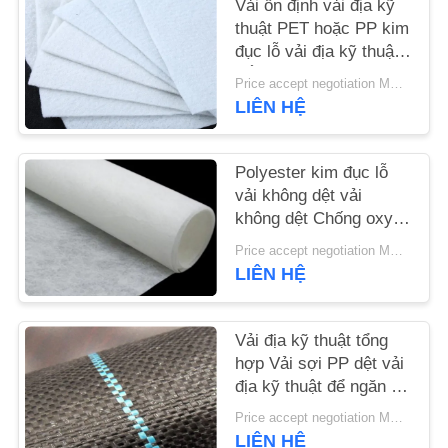
Vải ổn định vải địa kỹ
thuật PET hoặc PP kim
TIN
đục lỗ vải địa kỹ thuật
trắng chống lão hóa
TỨC
Price accept negotiation MOQ:1sqm
LIÊN HỆ
YÊU
CẦU
Polyester kim đục lỗ
vải không dệt vải
BÁO
không dệt Chống oxy
GIÁ
hóa
Price accept negotiation MOQ:100m2
LIÊN HỆ
SƠ
ĐỒ
Vải địa kỹ thuật tổng
hợp Vải sợi PP dệt vải
TRANG
địa kỹ thuật để ngăn cỏ
WEB
mọc
Price accept negotiation MOQ:1000 m2
LIÊN HỆ