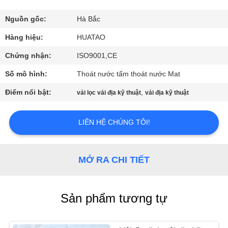
THAM
QUAN
Nguồn gốc:
Hà Bắc
NHÀ
Hàng hiệu:
HUATAO
MÁY
Chứng nhận:
ISO9001,CE
Số mô hình:
Thoát nước tấm thoát nước Mat
KIỂM
Điểm nổi bật:
,
vải lọc vải địa kỹ thuật
vải địa kỹ thuật
SOÁT
CHẤT
LIÊN HỆ CHÚNG TÔI!
LƯỢNG
MỞ RA CHI TIẾT
LIÊN
HỆ
Sản phẩm tương tự
CHÚNG
TÔI