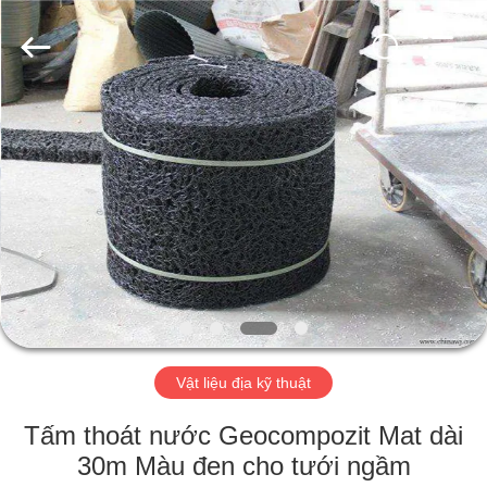
-
2026
HUATAO
LOVER
LTD.
All
Rights
Reserved.
TRANG
CHỦ
CÁC
SẢN
PHẨM
VỀ
Vật liệu địa kỹ thuật
CHÚNG
TÔI
Tấm thoát nước Geocompozit Mat dài
30m Màu đen cho tưới ngầm