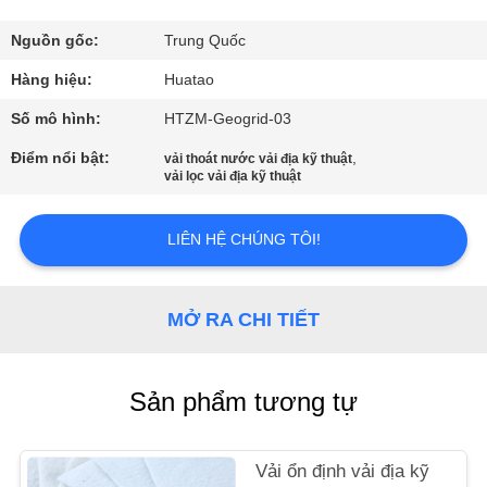
THAM
QUAN
Nguồn gốc:
Trung Quốc
NHÀ
Hàng hiệu:
Huatao
MÁY
Số mô hình:
HTZM-Geogrid-03
Điểm nổi bật:
,
vải thoát nước vải địa kỹ thuật
vải lọc vải địa kỹ thuật
KIỂM
SOÁT
LIÊN HỆ CHÚNG TÔI!
CHẤT
LƯỢNG
MỞ RA CHI TIẾT
LIÊN
HỆ
Sản phẩm tương tự
CHÚNG
TÔI
Vải ổn định vải địa kỹ