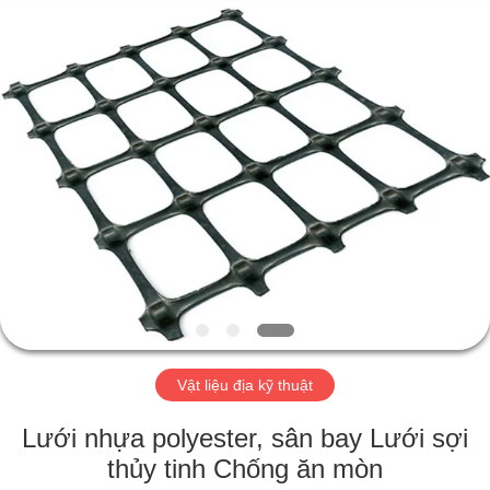
-
2026
HUATAO
LOVER
LTD.
All
Rights
Reserved.
TRANG
CHỦ
CÁC
SẢN
PHẨM
VỀ
Vật liệu địa kỹ thuật
CHÚNG
TÔI
Lưới nhựa polyester, sân bay Lưới sợi
thủy tinh Chống ăn mòn