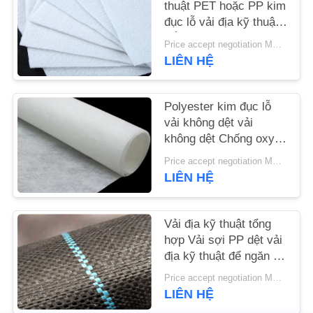
thuật PET hoặc PP kim
đục lỗ vải địa kỹ thuật
TIN
trắng chống lão hóa
Price accept negotiation MOQ:1sqm
TỨC
LIÊN HỆ
YÊU
Polyester kim đục lỗ
CẦU
vải không dệt vải
không dệt Chống oxy
BÁO
hóa
Price accept negotiation MOQ:100m2
GIÁ
LIÊN HỆ
SƠ
Vải địa kỹ thuật tổng
ĐỒ
hợp Vải sợi PP dệt vải
TRANG
địa kỹ thuật để ngăn cỏ
mọc
WEB
Price accept negotiation MOQ:1000 m2
LIÊN HỆ