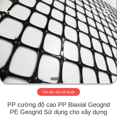
-
2026
HUATAO
LOVER
LTD.
All
Rights
Reserved.
TRANG
CHỦ
CÁC
SẢN
PHẨM
VỀ
Vật liệu địa kỹ thuật
CHÚNG
TÔI
PP cường độ cao PP Biaxial Geogrid
PE Geogrid Sử dụng cho xây dựng