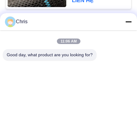
LIÊN HỆ
PRIVACY
POLICY
Chris
Danh mục phổ biến
Tất cả
các
11:06 AM
vật liệu không dệt
Vòng lăn công nghiệp
Good day, what product are you looking for?
Tấm màn hình
Vành đai công nghiệp
polyurethane
Chăn cách nhiệt
Bộ lọc công nghiệp
Airgel
Máy bơm ly tâm
Vải nỉ công nghiệp
công nghiệp