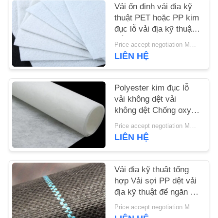
Vải ổn định vải địa kỹ
thuật PET hoặc PP kim
TIN
đục lỗ vải địa kỹ thuật
TỨC
trắng chống lão hóa
Price accept negotiation MOQ:1sqm
LIÊN HỆ
YÊU
CẦU
Polyester kim đục lỗ
vải không dệt vải
BÁO
không dệt Chống oxy
GIÁ
hóa
Price accept negotiation MOQ:100m2
LIÊN HỆ
SƠ
ĐỒ
Vải địa kỹ thuật tổng
TRANG
hợp Vải sợi PP dệt vải
địa kỹ thuật để ngăn cỏ
WEB
mọc
Price accept negotiation MOQ:1000 m2