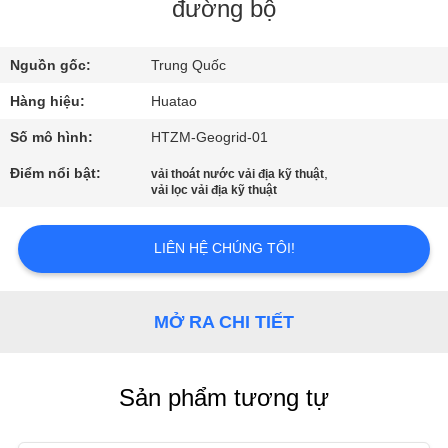
THAM
đường bộ
QUAN
Nguồn gốc:
Trung Quốc
NHÀ
Hàng hiệu:
Huatao
MÁY
Số mô hình:
HTZM-Geogrid-01
KIỂM
Điểm nổi bật:
,
vải thoát nước vải địa kỹ thuật
vải lọc vải địa kỹ thuật
SOÁT
CHẤT
LIÊN HỆ CHÚNG TÔI!
LƯỢNG
MỞ RA CHI TIẾT
LIÊN
HỆ
Sản phẩm tương tự
CHÚNG
TÔI