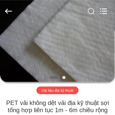
-
2026
HUATAO
LOVER
LTD.
All
Rights
Reserved.
TRANG
CHỦ
CÁC
SẢN
PHẨM
VỀ
Vật liệu địa kỹ thuật
CHÚNG
TÔI
PET vải không dệt vải địa kỹ thuật sợi
tổng hợp liên tục 1m - 6m chiều rộng