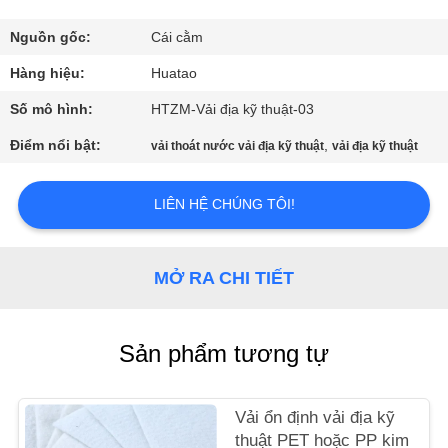
THAM
QUAN
Nguồn gốc:
Cái cằm
NHÀ
Hàng hiệu:
Huatao
MÁY
Số mô hình:
HTZM-Vải địa kỹ thuật-03
Điểm nổi bật:
,
vải thoát nước vải địa kỹ thuật
vải địa kỹ thuật
KIỂM
SOÁT
LIÊN HỆ CHÚNG TÔI!
CHẤT
LƯỢNG
MỞ RA CHI TIẾT
LIÊN
Sản phẩm tương tự
HỆ
CHÚNG
Vải ổn định vải địa kỹ
TÔI
thuật PET hoặc PP kim