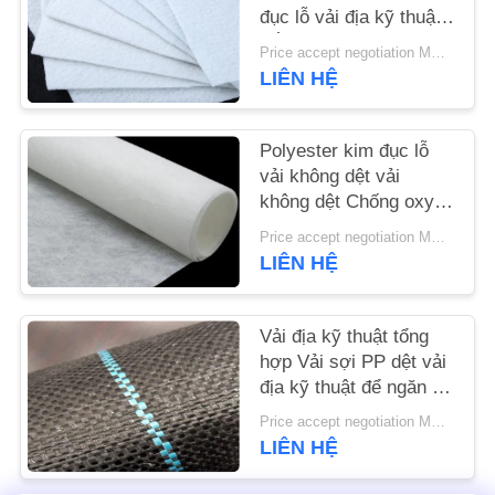
đục lỗ vải địa kỹ thuật
trắng chống lão hóa
TIN
Price accept negotiation MOQ:1sqm
LIÊN HỆ
TỨC
Polyester kim đục lỗ
YÊU
vải không dệt vải
CẦU
không dệt Chống oxy
BÁO
hóa
Price accept negotiation MOQ:100m2
GIÁ
LIÊN HỆ
SƠ
Vải địa kỹ thuật tổng
hợp Vải sợi PP dệt vải
ĐỒ
địa kỹ thuật để ngăn cỏ
TRANG
mọc
Price accept negotiation MOQ:1000 m2
WEB
LIÊN HỆ