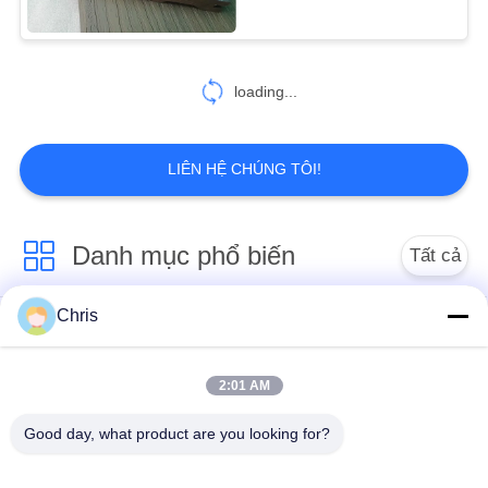
478
loading...
Máy làm giấy
LIÊN HỆ CHÚNG TÔI!
Danh mục phổ biến
Tất cả
155
các
Máy Corrugator bìa
Chris
vật liệu không dệt
Vòng lăn công nghiệp
cứng
2:01 AM
Tấm màn hình
Vành đai công nghiệp
polyurethane
Good day, what product are you looking for?
Chăn cách nhiệt