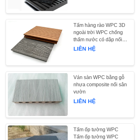
THAM
QUAN
NHÀ
Tấm hàng rào WPC 3D
763
MÁY
ngoài trời WPC chống
Tấm màn hình
thấm nước có dập nổi
sâu
LIÊN HỆ
polyurethane
KIỂM
SOÁT
CHẤT
Ván sàn WPC bằng gỗ
LƯỢNG
nhựa composite nổi sân
vườn
75
LIÊN HỆ
LIÊN
Vành đai công
HỆ
nghiệp
CHÚNG
Tấm ốp tường WPC
TÔI
Tấm ốp tường WPC