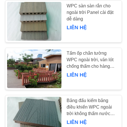
PRIVACY
WPC sàn sàn rắn cho
ngoài trời Panel cài đặt
POLICY
37
dễ dàng
Máy bơm ly tâm
LIÊN HỆ
công nghiệp
Tấm ốp chân tường
WPC ngoài trời, ván lót
chống thấm cho hàng
rào vườn
LIÊN HỆ
141
Vải nỉ công nghiệp
Bảng đấu kiếm bảng
điều khiển WPC ngoài
trời không thấm nước
cao
LIÊN HỆ