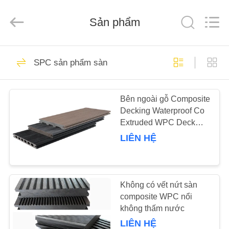
-
2026
HUATAO
LOVER
Sản phẩm
LTD.
All
Rights
Reserved.
TRANG
51
SPC sản phẩm sàn
CHỦ
vật liệu không dệt
Bên ngoài gỗ Composite
CÁC
Decking Waterproof Co
SẢN
Extruded WPC Deck
PHẨM
Board
LIÊN HỆ
369
VỀ
Vòng lăn công
CHÚNG
Không có vết nứt sàn
composite WPC nổi
TÔI
nghiệp
không thấm nước
LIÊN HỆ