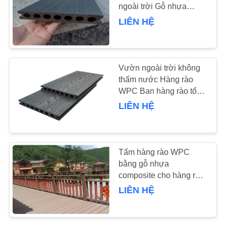
ngoài trời Gỗ nhựa
composite
TIN
LIÊN HỆ
78
TỨC
Chăn cách nhiệt
Vườn ngoài trời không
YÊU
Airgel
thấm nước Hàng rào
CẦU
WPC Ban hàng rào tổng
hợp WPC
BÁO
LIÊN HỆ
GIÁ
80
SƠ
Tấm hàng rào WPC
bằng gỗ nhựa
ĐỒ
Bộ lọc công nghiệp
composite cho hàng rào
TRANG
sân vườn ngoài trời
LIÊN HỆ
WEB