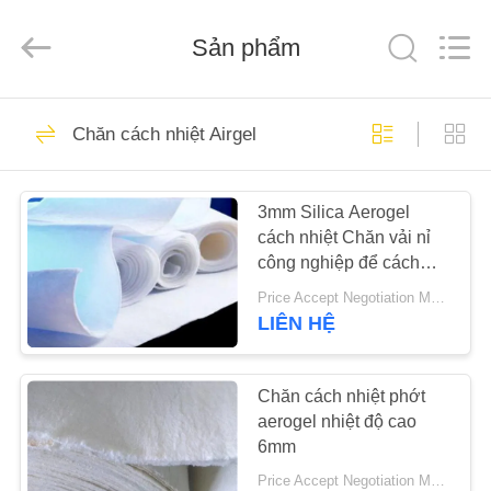
-
2026
HUATAO
LOVER
Sản phẩm
LTD.
All
Rights
Reserved.
TRANG
51
Chăn cách nhiệt Airgel
CHỦ
vật liệu không dệt
3mm Silica Aerogel
CÁC
cách nhiệt Chăn vải nỉ
SẢN
công nghiệp để cách
PHẨM
nhiệt
Price Accept Negotiation MOQ:Một cuộn
LIÊN HỆ
369
VỀ
Vòng lăn công
CHÚNG
Chăn cách nhiệt phớt
aerogel nhiệt độ cao
TÔI
nghiệp
6mm
Price Accept Negotiation MOQ:Một cuộn