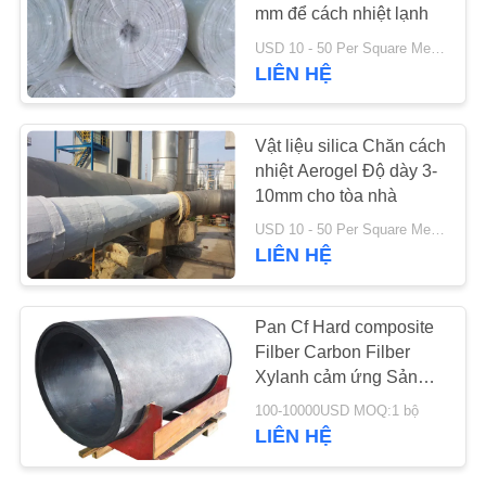
mm để cách nhiệt lạnh
TIN
USD 10 - 50 Per Square Meter MOQ:1 mét vuông
LIÊN HỆ
78
TỨC
Chăn cách nhiệt
Vật liệu silica Chăn cách
YÊU
Airgel
nhiệt Aerogel Độ dày 3-
CẦU
10mm cho tòa nhà
BÁO
USD 10 - 50 Per Square Meter MOQ:1 MÉT VUÔNG
LIÊN HỆ
GIÁ
80
SƠ
Pan Cf Hard composite
Filber Carbon Filber
ĐỒ
Bộ lọc công nghiệp
Xylanh cảm ứng Sản
TRANG
phẩm nhiệt độ cao
100-10000USD MOQ:1 bộ
WEB
LIÊN HỆ