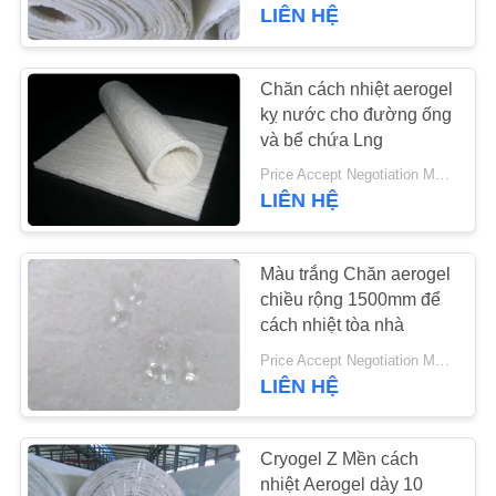
THAM
LIÊN HỆ
QUAN
NHÀ
Chăn cách nhiệt aerogel
763
MÁY
kỵ nước cho đường ống
Tấm màn hình
và bể chứa Lng
polyurethane
Price Accept Negotiation MOQ:Một cuộn
KIỂM
LIÊN HỆ
SOÁT
CHẤT
Màu trắng Chăn aerogel
LƯỢNG
chiều rộng 1500mm để
cách nhiệt tòa nhà
75
Price Accept Negotiation MOQ:Một cuộn
LIÊN
Vành đai công
LIÊN HỆ
HỆ
nghiệp
CHÚNG
Cryogel Z Mền cách
TÔI
nhiệt Aerogel dày 10