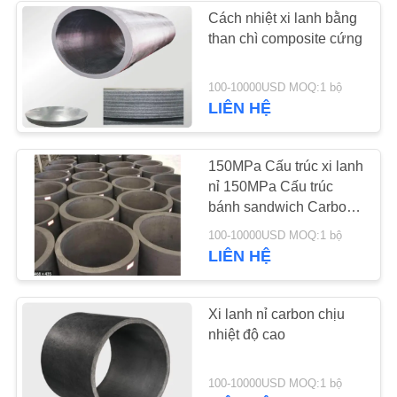
PRIVACY
Cách nhiệt xi lanh bằng
than chì composite cứng
POLICY
37
Máy bơm ly tâm
100-10000USD MOQ:1 bộ
LIÊN HỆ
công nghiệp
150MPa Cấu trúc xi lanh
nỉ 150MPa Cấu trúc
bánh sandwich Carbon
cứng
141
100-10000USD MOQ:1 bộ
LIÊN HỆ
Vải nỉ công nghiệp
Xi lanh nỉ carbon chịu
nhiệt độ cao
100-10000USD MOQ:1 bộ