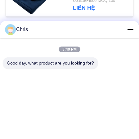
US$15/Piece MOQ:100
đông cho xe hơi
LIÊN HỆ
Chris
Danh mục phổ biến
Tất cả
các
3:49 PM
vật liệu không dệt
Vòng lăn công nghiệp
Good day, what product are you looking for?
Tấm màn hình
Vành đai công nghiệp
polyurethane
Chăn cách nhiệt
Bộ lọc công nghiệp
Airgel
Máy bơm ly tâm
Vải nỉ công nghiệp
công nghiệp