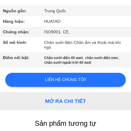
THAM
QUAN
Nguồn gốc:
Trung Quốc
NHÀ
Hàng hiệu:
HUATAO
MÁY
Chứng nhận:
ISO9001, CE,
Số mô hình:
Chăn sưởi điện Chăn ấm và thoải mái khi
ngủ
KIỂM
Điểm nổi bật:
,
,
SOÁT
Chăn sưởi điện 40 watt
chăn sưởi điện emc
chăn sưởi ngoài trời 40 watt
CHẤT
LƯỢNG
LIÊN HỆ CHÚNG TÔI!
LIÊN
MỞ RA CHI TIẾT
HỆ
CHÚNG
Sản phẩm tương tự
TÔI