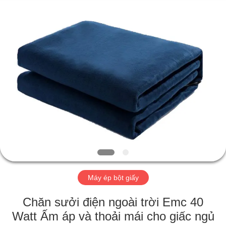
-
2026
HUATAO
LOVER
LTD.
All
Rights
Reserved.
TRANG
CHỦ
CÁC
SẢN
PHẨM
VỀ
Máy ép bột giấy
CHÚNG
TÔI
Chăn sưởi điện ngoài trời Emc 40
Watt Ấm áp và thoải mái cho giấc ngủ