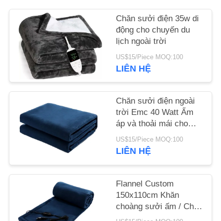
Chăn sưởi điện 35w di
TIN
động cho chuyến du
TỨC
lịch ngoài trời
US$15/Piece MOQ:100
YÊU
LIÊN HỆ
CẦU
BÁO
Chăn sưởi điện ngoài
trời Emc 40 Watt Ấm
GIÁ
áp và thoải mái cho
giấc ngủ
US$15/Piece MOQ:100
SITEMAP
LIÊN HỆ
PRIVACY
Flannel Custom
150x110cm Khăn
POLICY
choàng sưởi ấm / Chăn
điện sưởi ấm mùa