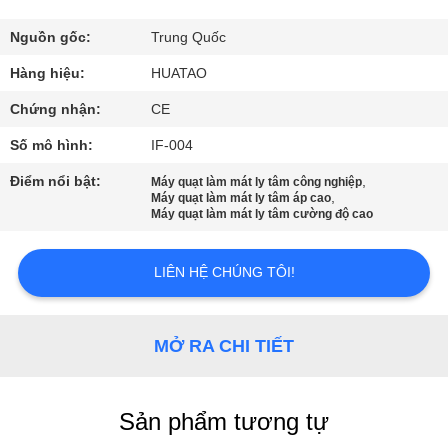
THAM
QUAN
Nguồn gốc:
Trung Quốc
NHÀ
Hàng hiệu:
HUATAO
MÁY
Chứng nhận:
CE
Số mô hình:
IF-004
KIỂM
Điểm nổi bật:
,
Máy quạt làm mát ly tâm công nghiệp
,
SOÁT
Máy quạt làm mát ly tâm áp cao
Máy quạt làm mát ly tâm cường độ cao
CHẤT
LƯỢNG
LIÊN HỆ CHÚNG TÔI!
LIÊN
MỞ RA CHI TIẾT
HỆ
CHÚNG
Sản phẩm tương tự
TÔI