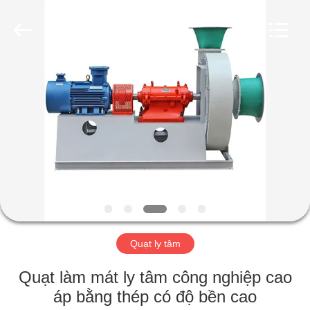
-
2026
HUATAO
LOVER
LTD.
All
Rights
Reserved.
TRANG
CHỦ
CÁC
SẢN
PHẨM
VỀ
Quạt ly tâm
CHÚNG
TÔI
Quạt làm mát ly tâm công nghiệp cao
áp bằng thép có độ bền cao