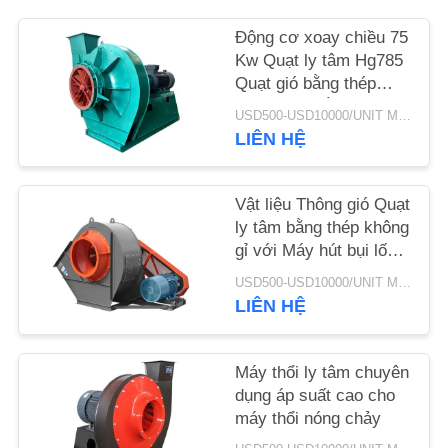
Động cơ xoay chiều 75
TIN
Kw Quạt ly tâm Hg785
TỨC
Quạt gió bằng thép
điều khiển bằng thép
USD500-USD10000/UNIT MOQ:1 đơn vị
chống cháy nổ
YÊU
LIÊN HỆ
CẦU
BÁO
Vật liệu Thông gió Quạt
ly tâm bằng thép không
GIÁ
gỉ với Máy hút bụi lốc
xoáy
USD500-USD10000/UNIT MOQ:1 đơn vị
SƠ
LIÊN HỆ
ĐỒ
TRANG
Máy thổi ly tâm chuyên
dụng áp suất cao cho
WEB
máy thổi nóng chảy