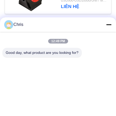
USD500-USD10000/UNIT MOQ:1 đơn vị
PRIVACY
LIÊN HỆ
POLICY
Chris
Danh mục phổ biến
Tất cả
các
12:49 PM
vật liệu không dệt
Vòng lăn công nghiệp
Good day, what product are you looking for?
Tấm màn hình
Vành đai công nghiệp
polyurethane
Chăn cách nhiệt
Bộ lọc công nghiệp
Airgel
Máy bơm ly tâm
Vải nỉ công nghiệp
công nghiệp