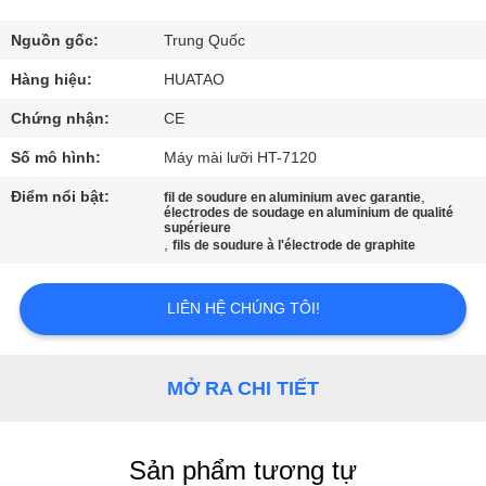
THAM
QUAN
Nguồn gốc:
Trung Quốc
NHÀ
Hàng hiệu:
HUATAO
MÁY
Chứng nhận:
CE
Số mô hình:
Máy mài lưỡi HT-7120
KIỂM
Điểm nổi bật:
,
fil de soudure en aluminium avec garantie
électrodes de soudage en aluminium de qualité
SOÁT
supérieure
,
fils de soudure à l'électrode de graphite
CHẤT
LƯỢNG
LIÊN HỆ CHÚNG TÔI!
LIÊN
MỞ RA CHI TIẾT
HỆ
CHÚNG
TÔI
Sản phẩm tương tự