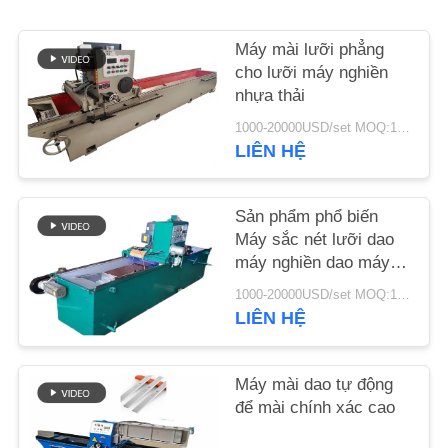
TIN
Máy mài lưỡi phẳng
cho lưỡi máy nghiền
TỨC
nhựa thải
1000-20000USD/set MOQ:1 bộ
YÊU
LIÊN HỆ
CẦU
BÁO
Sản phẩm phổ biến
GIÁ
Máy sắc nét lưỡi dao
máy nghiền dao máy
nghiền
1000-20000USD/set MOQ:1 bộ
SƠ
LIÊN HỆ
ĐỒ
TRANG
Máy mài dao tự động
WEB
để mài chính xác cao