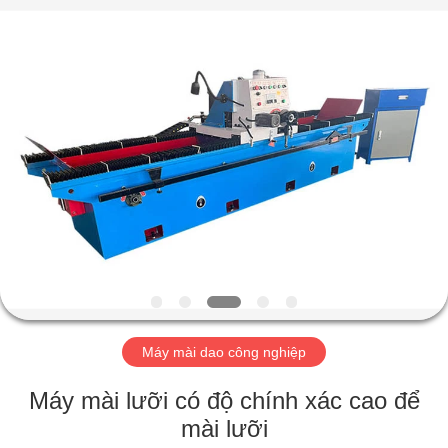
-
2026
HUATAO
LOVER
LTD.
All
Rights
Reserved.
TRANG
CHỦ
CÁC
SẢN
PHẨM
VỀ
Máy mài dao công nghiệp
CHÚNG
TÔI
Máy mài lưỡi có độ chính xác cao để
mài lưỡi