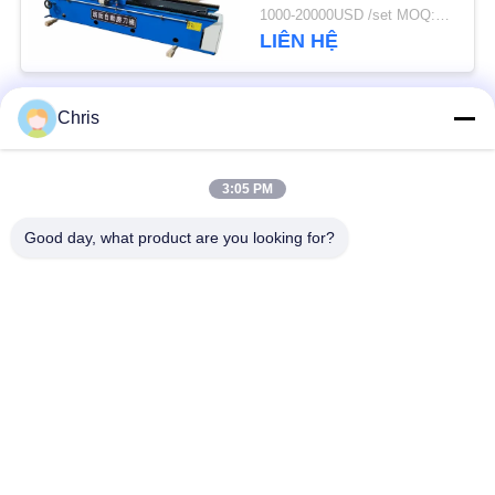
PRIVACY
1000-20000USD /set MOQ:1 bộ
LIÊN HỆ
POLICY
Chris
Danh mục phổ biến
Tất cả
các
3:05 PM
vật liệu không dệt
Vòng lăn công nghiệp
Good day, what product are you looking for?
Tấm màn hình
Vành đai công nghiệp
polyurethane
Chăn cách nhiệt
Bộ lọc công nghiệp
Airgel
Máy bơm ly tâm
Vải nỉ công nghiệp
công nghiệp