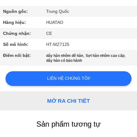
THAM
QUAN
Nguồn gốc:
Trung Quốc
NHÀ
Hàng hiệu:
HUATAO
MÁY
Chứng nhận:
CE
Số mô hình:
HT-MZ7125
KIỂM
Điểm nổi bật:
,
,
dây hàn nhôm để hàn
Sợi hàn nhôm cao cấp
SOÁT
dây hàn có bảo hành
CHẤT
LIÊN HỆ CHÚNG TÔI!
LƯỢNG
LIÊN
MỞ RA CHI TIẾT
HỆ
CHÚNG
Sản phẩm tương tự
TÔI