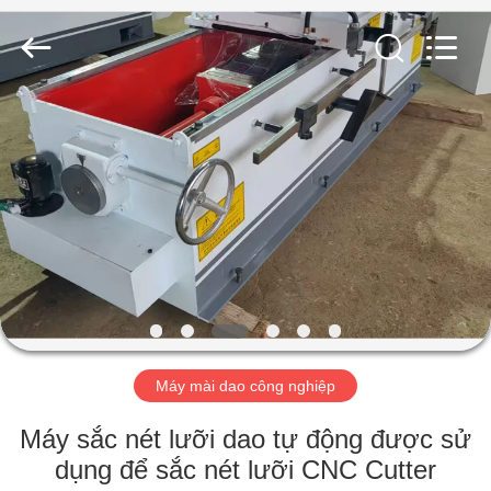
-
2026
HUATAO
LOVER
LTD.
All
Rights
Reserved.
TRANG
CHỦ
CÁC
SẢN
PHẨM
VỀ
Máy mài dao công nghiệp
CHÚNG
TÔI
Máy sắc nét lưỡi dao tự động được sử
dụng để sắc nét lưỡi CNC Cutter