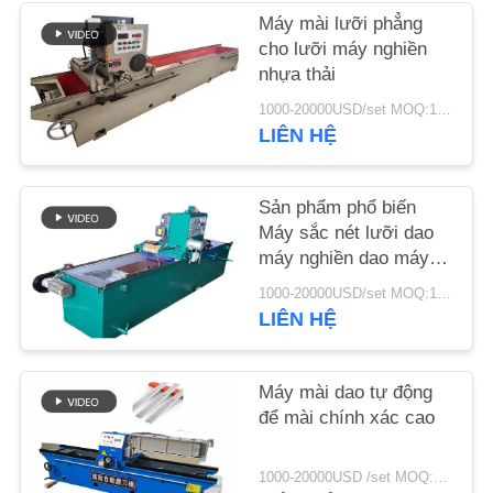
Máy mài lưỡi phẳng
TIN
cho lưỡi máy nghiền
nhựa thải
TỨC
1000-20000USD/set MOQ:1 bộ
LIÊN HỆ
YÊU
CẦU
Sản phẩm phổ biến
BÁO
Máy sắc nét lưỡi dao
máy nghiền dao máy
GIÁ
nghiền
1000-20000USD/set MOQ:1 bộ
LIÊN HỆ
SƠ
ĐỒ
Máy mài dao tự động
TRANG
để mài chính xác cao
WEB
1000-20000USD /set MOQ:1 bộ