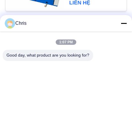
LIÊN HỆ
PRIVACY
POLICY
Chris
Danh mục phổ biến
Tất cả
các
1:07 PM
vật liệu không dệt
Vòng lăn công nghiệp
Good day, what product are you looking for?
Tấm màn hình
Vành đai công nghiệp
polyurethane
Chăn cách nhiệt
Bộ lọc công nghiệp
Airgel
Máy bơm ly tâm
Vải nỉ công nghiệp
công nghiệp