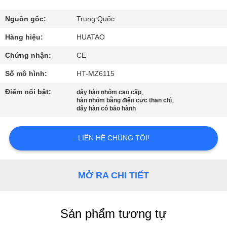
THAM
QUAN
Nguồn gốc:
Trung Quốc
NHÀ
Hàng hiệu:
HUATAO
MÁY
Chứng nhận:
CE
Số mô hình:
HT-MZ6115
KIỂM
Điểm nổi bật:
,
dây hàn nhôm cao cấp
,
SOÁT
hàn nhôm bằng điện cực than chì
dây hàn có bảo hành
CHẤT
LƯỢNG
LIÊN HỆ CHÚNG TÔI!
LIÊN
MỞ RA CHI TIẾT
HỆ
CHÚNG
Sản phẩm tương tự
TÔI