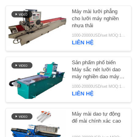
Máy mài lưỡi phẳng
TIN
cho lưỡi máy nghiền
TỨC
nhựa thải
1000-20000USD/set MOQ:1 bộ
YÊU
LIÊN HỆ
CẦU
BÁO
Sản phẩm phổ biến
Máy sắc nét lưỡi dao
GIÁ
máy nghiền dao máy
nghiền
1000-20000USD/set MOQ:1 bộ
SƠ
LIÊN HỆ
ĐỒ
TRANG
Máy mài dao tự động
để mài chính xác cao
WEB