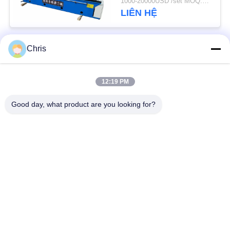
1000-20000USD /set MOQ:1 bộ
PRIVACY
LIÊN HỆ
POLICY
Chris
Danh mục phổ biến
Tất cả
các
12:19 PM
vật liệu không dệt
Vòng lăn công nghiệp
Good day, what product are you looking for?
Tấm màn hình
Vành đai công nghiệp
polyurethane
Chăn cách nhiệt
Bộ lọc công nghiệp
Airgel
Máy bơm ly tâm
Vải nỉ công nghiệp
công nghiệp