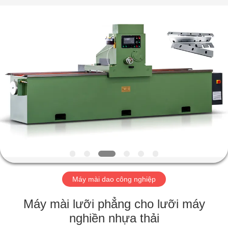
-
2026
HUATAO
LOVER
LTD.
All
Rights
Reserved.
TRANG
CHỦ
CÁC
SẢN
PHẨM
VỀ
Máy mài dao công nghiệp
CHÚNG
TÔI
Máy mài lưỡi phẳng cho lưỡi máy
nghiền nhựa thải