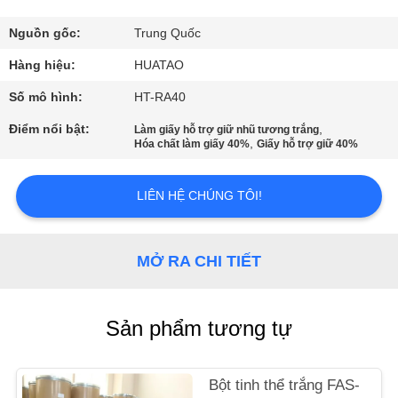
THAM
QUAN
Nguồn gốc:
Trung Quốc
NHÀ
Hàng hiệu:
HUATAO
MÁY
Số mô hình:
HT-RA40
Điểm nổi bật:
,
Làm giấy hỗ trợ giữ nhũ tương trắng
,
Hóa chất làm giấy 40%
Giấy hỗ trợ giữ 40%
KIỂM
SOÁT
LIÊN HỆ CHÚNG TÔI!
CHẤT
LƯỢNG
MỞ RA CHI TIẾT
LIÊN
HỆ
Sản phẩm tương tự
CHÚNG
TÔI
Bột tinh thể trắng FAS-