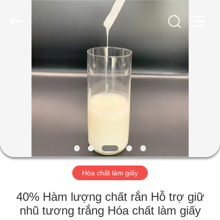
-
2026
HUATAO
LOVER
LTD.
All
Rights
Reserved.
TRANG
CHỦ
CÁC
SẢN
PHẨM
VỀ
Hóa chất làm giấy
CHÚNG
TÔI
40% Hàm lượng chất rắn Hỗ trợ giữ
nhũ tương trắng Hóa chất làm giấy