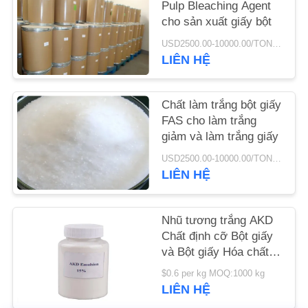
Pulp Bleaching Agent
cho sản xuất giấy bột
TIN
USD2500.00-10000.00/TON MOQ:500kg
TỨC
LIÊN HỆ
YÊU
Chất làm trắng bột giấy
CẦU
FAS cho làm trắng
giảm và làm trắng giấy
BÁO
USD2500.00-10000.00/TON MOQ:500kg
GIÁ
LIÊN HỆ
SƠ
Nhũ tương trắng AKD
ĐỒ
Chất định cỡ Bột giấy
TRANG
và Bột giấy Hóa chất
50kg / thùng
WEB
$0.6 per kg MOQ:1000 kg
LIÊN HỆ