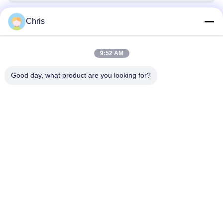
Chris
Danh mục phổ biến
Tất cả
các
9:52 AM
vật liệu không dệt
Vòng lăn công nghiệp
Good day, what product are you looking for?
Tấm màn hình
Vành đai công nghiệp
polyurethane
Chăn cách nhiệt
Bộ lọc công nghiệp
Airgel
Máy bơm ly tâm
Vải nỉ công nghiệp
công nghiệp