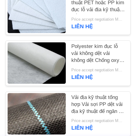
thuật PET hoặc PP kim
đục lỗ vải địa kỹ thuật
TIN
trắng chống lão hóa
Price accept negotiation MOQ:1sqm
TỨC
LIÊN HỆ
YÊU
Polyester kim đục lỗ
CẦU
vải không dệt vải
không dệt Chống oxy
BÁO
hóa
Price accept negotiation MOQ:100m2
GIÁ
LIÊN HỆ
SITEMAP
Vải địa kỹ thuật tổng
hợp Vải sợi PP dệt vải
PRIVACY
địa kỹ thuật để ngăn cỏ
mọc
POLICY
Price accept negotiation MOQ:1000 m2
LIÊN HỆ