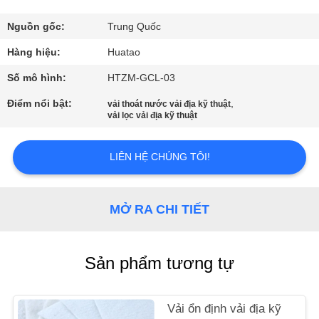
THAM
QUAN
Nguồn gốc:
Trung Quốc
NHÀ
Hàng hiệu:
Huatao
MÁY
Số mô hình:
HTZM-GCL-03
Điểm nổi bật:
,
vải thoát nước vải địa kỹ thuật
vải lọc vải địa kỹ thuật
KIỂM
SOÁT
LIÊN HỆ CHÚNG TÔI!
CHẤT
LƯỢNG
MỞ RA CHI TIẾT
LIÊN
HỆ
Sản phẩm tương tự
CHÚNG
TÔI
Vải ổn định vải địa kỹ