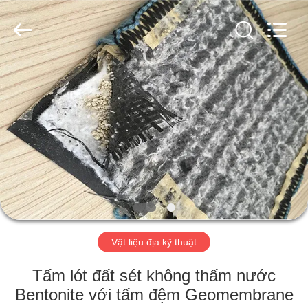
-
2026
HUATAO
LOVER
LTD.
All
Rights
Reserved.
TRANG
CHỦ
CÁC
SẢN
PHẨM
VỀ
Vật liệu địa kỹ thuật
CHÚNG
TÔI
Tấm lót đất sét không thấm nước
Bentonite với tấm đệm Geomembrane