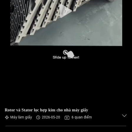
THAM
QUAN
NHÀ
MÁY
KIỂM
SOÁT
CHẤT
LƯỢNG
LIÊN
HỆ
Rotor và Stator lọc hợp kim cho nhà máy giấy
CHÚNG
Máy làm giấy
2026-05-20
6 quan điểm
TÔI