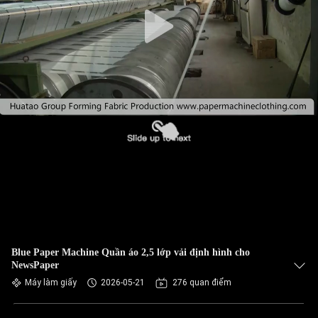
THAM
QUAN
NHÀ
MÁY
KIỂM
SOÁT
CHẤT
LƯỢNG
LIÊN
Blue Paper Machine Quần áo 2,5 lớp vải định hình cho
HỆ
NewsPaper
CHÚNG
Máy làm giấy
2026-05-21
276 quan điểm
TÔI