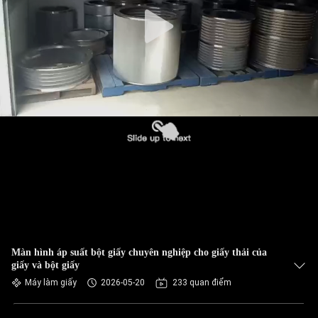
THAM
QUAN
NHÀ
MÁY
KIỂM
SOÁT
CHẤT
LƯỢNG
LIÊN
Màn hình áp suất bột giấy chuyên nghiệp cho giấy thải của
HỆ
giấy và bột giấy
CHÚNG
Máy làm giấy
2026-05-20
233 quan điểm
TÔI