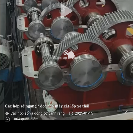
THAM
QUAN
NHÀ
MÁY
KIỂM
SOÁT
CHẤT
LƯỢNG
LIÊN
Các hộp số ngang / dọc cho máy cắt lốp xe thải
HỆ
Các hộp số và động cơ bánh răng
2025-01-15
CHÚNG
1064 quan điểm
TÔI