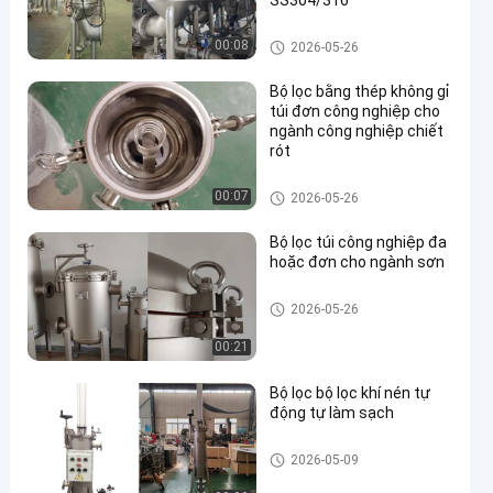
SS304/316
Bộ lọc công nghiệp
00:08
2026-05-26
Bộ lọc bằng thép không gỉ
túi đơn công nghiệp cho
ngành công nghiệp chiết
rót
Bộ lọc công nghiệp
00:07
2026-05-26
Bộ lọc túi công nghiệp đa
hoặc đơn cho ngành sơn
Bộ lọc công nghiệp
2026-05-26
00:21
Bộ lọc bộ lọc khí nén tự
động tự làm sạch
Bộ lọc công nghiệp
2026-05-09