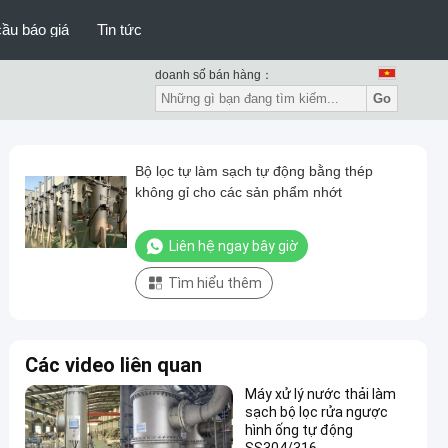
ầu báo giá
Tin tức
doanh số bán hàng：
Go
Bộ lọc tự làm sạch tự động bằng thép
không gỉ cho các sản phẩm nhớt
Liên hệ ngay bây giờ
Tìm hiểu thêm
Các video liên quan
Máy xử lý nước thải làm
sạch bộ lọc rửa ngược
hình ống tự động